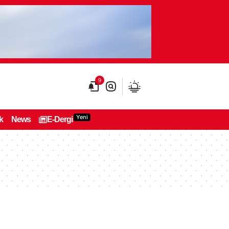
9
Yeni
k
News
E-Dergi