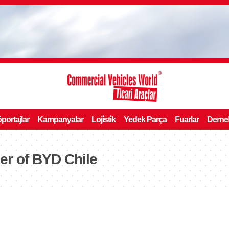
portajlar
Kampanyalar
Loji̇sti̇k
Yedek Parça
Fuarlar
Derne
er of BYD Chile