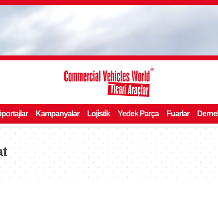
portajlar
Kampanyalar
Loji̇sti̇k
Yedek Parça
Fuarlar
Derne
at