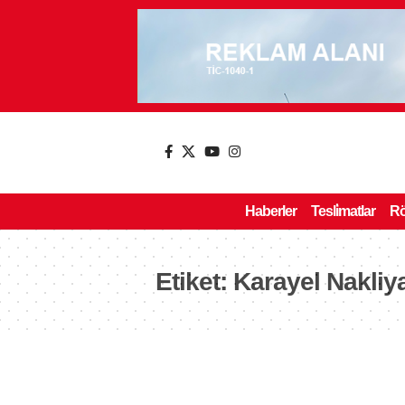
Haberler
Tesli̇matlar
Rö
Etiket:
Karayel Nakliy