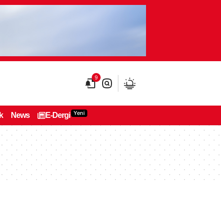
9
Yeni
k
News
E-Dergi