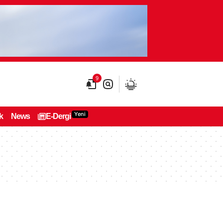
9
Yeni
k
News
E-Dergi