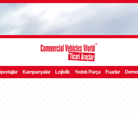
portajlar
Kampanyalar
Loji̇sti̇k
Yedek Parça
Fuarlar
Derne