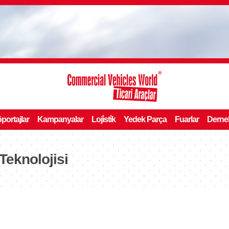
portajlar
Kampanyalar
Loji̇sti̇k
Yedek Parça
Fuarlar
Derne
Teknolojisi