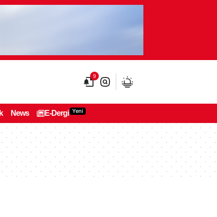
9
Yeni
k
News
E-Dergi