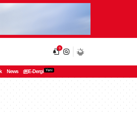
9
Yeni
k
News
E-Dergi