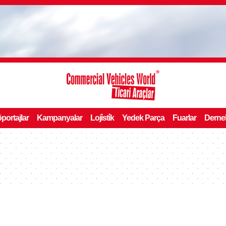
portajlar
Kampanyalar
Loji̇sti̇k
Yedek Parça
Fuarlar
Derne