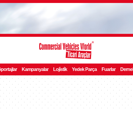
portajlar
Kampanyalar
Loji̇sti̇k
Yedek Parça
Fuarlar
Derne