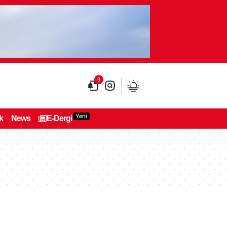
9
Yeni
k
News
E-Dergi