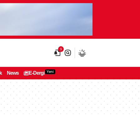
9
Yeni
k
News
E-Dergi