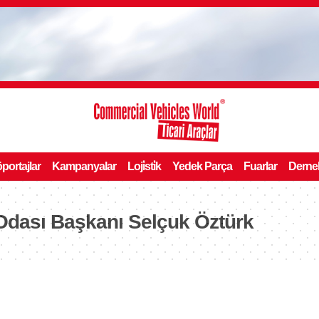
portajlar
Kampanyalar
Loji̇sti̇k
Yedek Parça
Fuarlar
Derne
Odası Başkanı Selçuk Öztürk