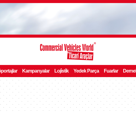
portajlar
Kampanyalar
Loji̇sti̇k
Yedek Parça
Fuarlar
Derne