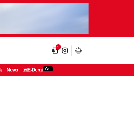
9
Yeni
k
News
E-Dergi