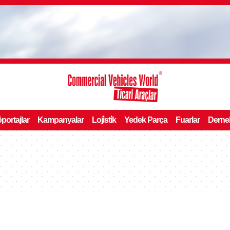
portajlar
Kampanyalar
Loji̇sti̇k
Yedek Parça
Fuarlar
Derne