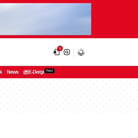
9
Yeni
k
News
E-Dergi