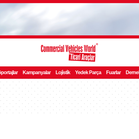
portajlar
Kampanyalar
Loji̇sti̇k
Yedek Parça
Fuarlar
Derne