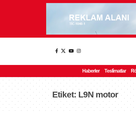
Haberler
Tesli̇matlar
Rö
Etiket:
L9N motor