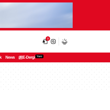
9
Yeni
k
News
E-Dergi