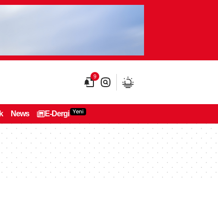
9
Yeni
k
News
E-Dergi