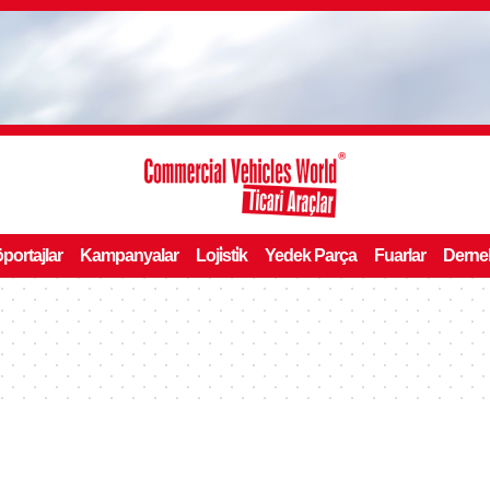
portajlar
Kampanyalar
Loji̇sti̇k
Yedek Parça
Fuarlar
Derne