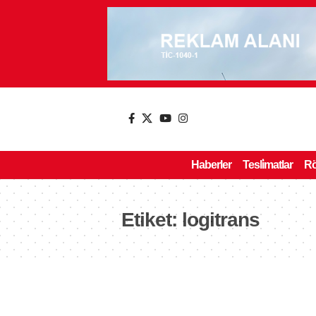
Haberler
Tesli̇matlar
Rö
Etiket:
logitrans