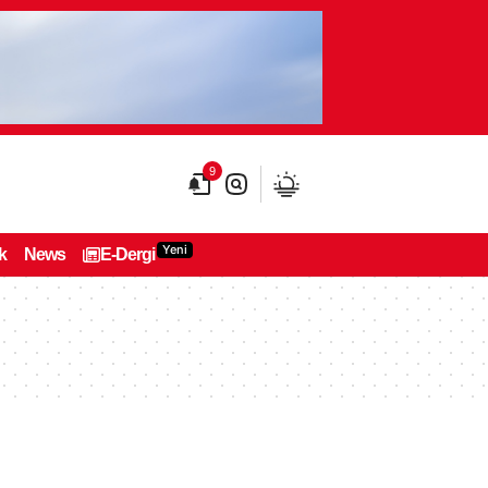
9
Yeni
k
News
E-Dergi