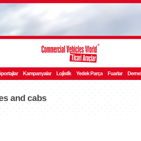
portajlar
Kampanyalar
Loji̇sti̇k
Yedek Parça
Fuarlar
Derne
nes and cabs