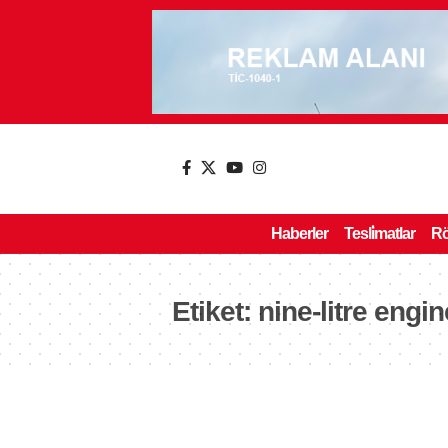
Haberler
Tesli̇matlar
Rö
Etiket:
nine-litre engi