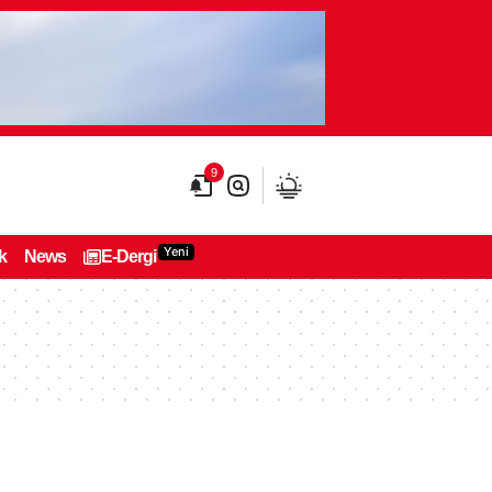
9
Yeni
k
News
E-Dergi