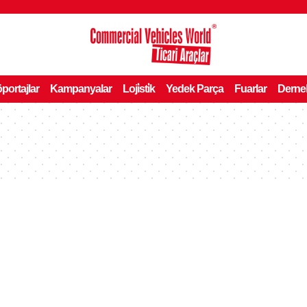
portajlar
Kampanyalar
Loji̇sti̇k
Yedek Parça
Fuarlar
Derne