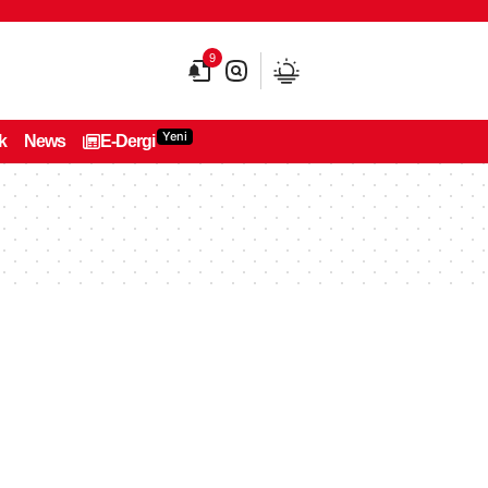
9
Yeni
k
News
E-Dergi