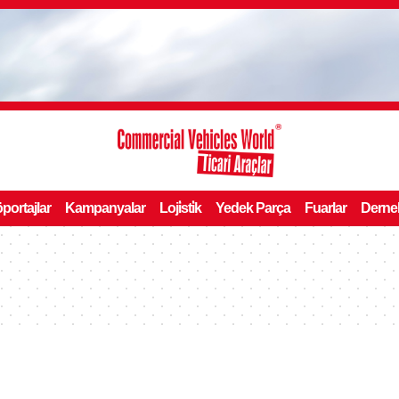
portajlar
Kampanyalar
Loji̇sti̇k
Yedek Parça
Fuarlar
Derne