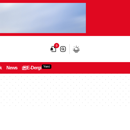
9
Yeni
k
News
E-Dergi