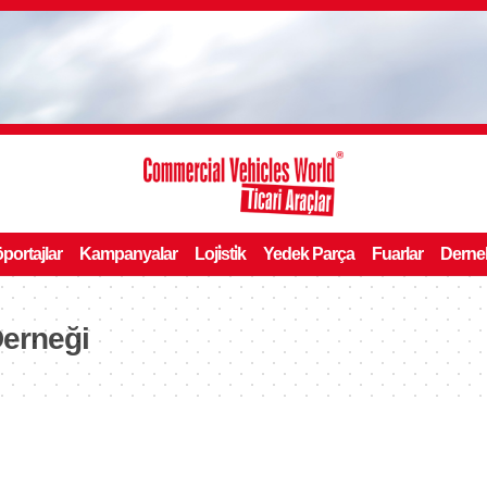
portajlar
Kampanyalar
Loji̇sti̇k
Yedek Parça
Fuarlar
Derne
Derneği