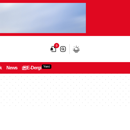
9
Yeni
k
News
E-Dergi