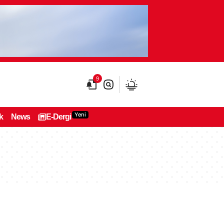
9
Yeni
k
News
E-Dergi