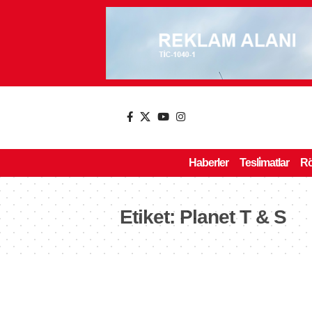
Haberler
Tesli̇matlar
Rö
Etiket:
Planet T & S