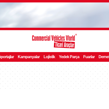
portajlar
Kampanyalar
Loji̇sti̇k
Yedek Parça
Fuarlar
Derne