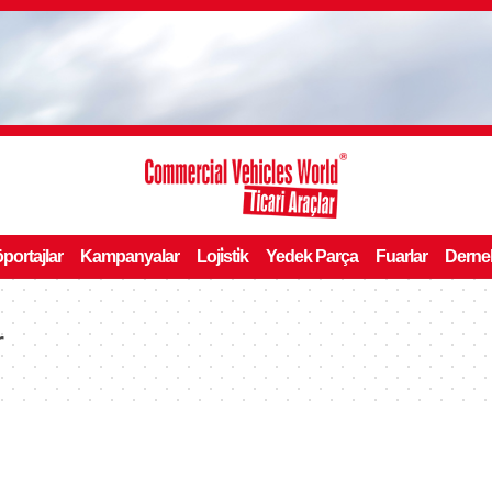
portajlar
Kampanyalar
Loji̇sti̇k
Yedek Parça
Fuarlar
Derne
r