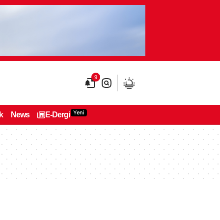
9
Yeni
k
News
E-Dergi