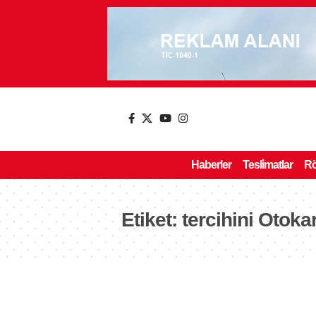
Haberler
Tesli̇matlar
Rö
Etiket:
tercihini Otoka