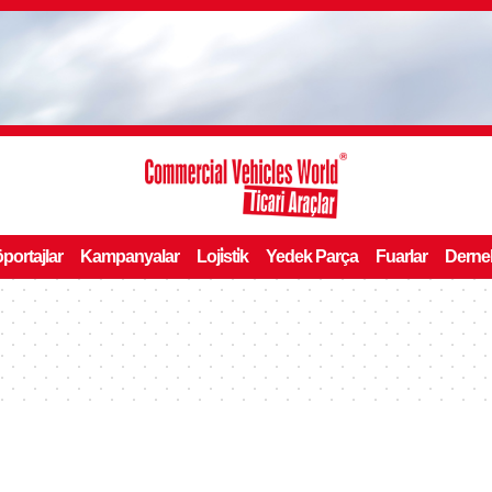
portajlar
Kampanyalar
Loji̇sti̇k
Yedek Parça
Fuarlar
Derne