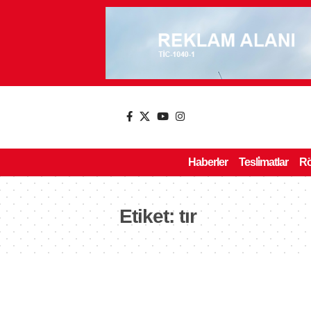
Haberler
Tesli̇matlar
Rö
Etiket:
tır