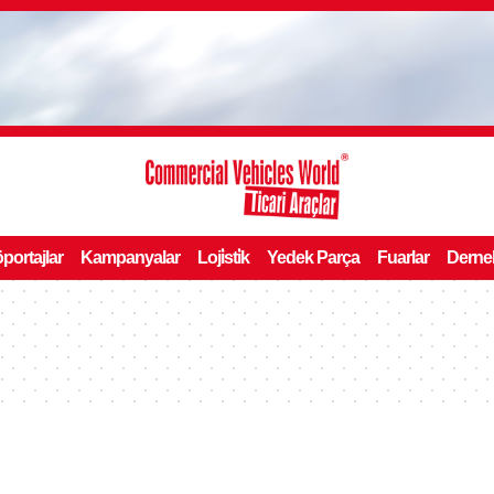
portajlar
Kampanyalar
Loji̇sti̇k
Yedek Parça
Fuarlar
Derne