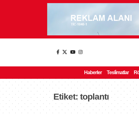
Haberler
Tesli̇matlar
Rö
Etiket:
toplantı