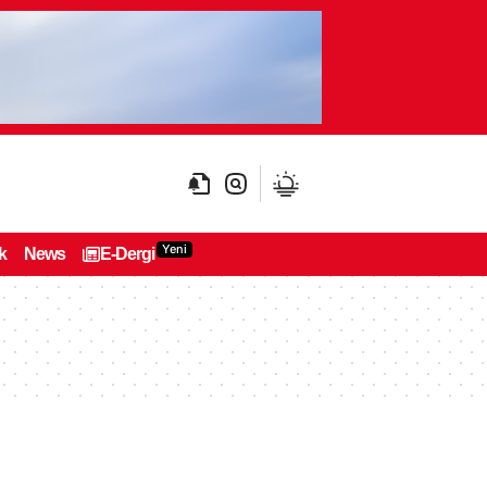
Yeni
k
News
E-Dergi