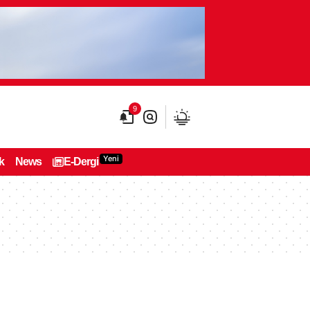
9
Yeni
k
News
E-Dergi