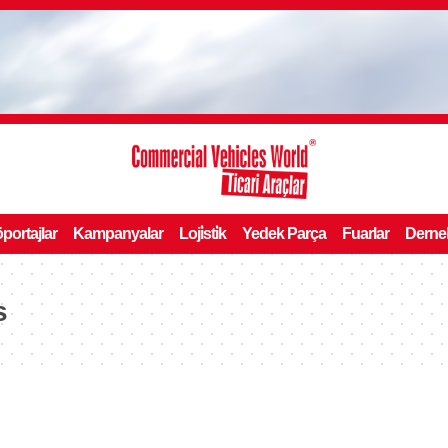
portajlar
Kampanyalar
Loji̇sti̇k
Yedek Parça
Fuarlar
Derne
s