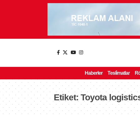
Haberler
Tesli̇matlar
Rö
Etiket:
Toyota logistic