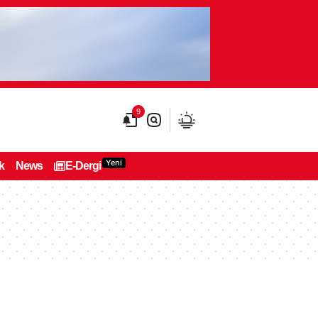
9
Yeni
k
News
E-Dergi