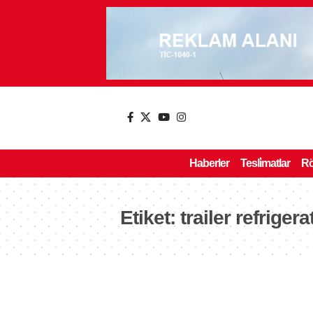
Haberler
Tesli̇matlar
Rö
Etiket:
trailer refrigera