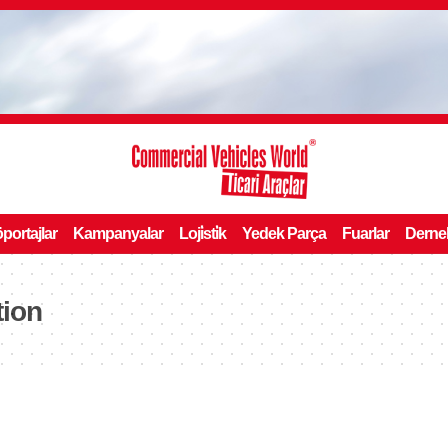
portajlar
Kampanyalar
Loji̇sti̇k
Yedek Parça
Fuarlar
Derne
tion