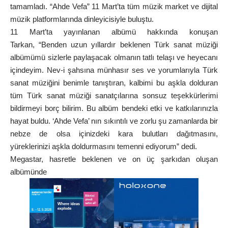
tamamladı. “Ahde Vefa” 11 Mart’ta tüm müzik market ve dijital
müzik platformlarında dinleyicisiyle buluştu.
11 Mart’ta yayınlanan albümü hakkında konuşan
Tarkan, “Benden uzun yıllardır beklenen Türk sanat müziği
albümümü sizlerle paylaşacak olmanın tatlı telaşı ve heyecanı
içindeyim. Nev-i şahsına münhasır ses ve yorumlarıyla Türk
sanat müziğini benimle tanıştıran, kalbimi bu aşkla dolduran
tüm Türk sanat müziği sanatçılarına sonsuz teşekkürlerimi
bildirmeyi borç bilirim. Bu albüm bendeki etki ve katkılarınızla
hayat buldu. ‘Ahde Vefa’ nın sıkıntılı ve zorlu şu zamanlarda bir
nebze de olsa içinizdeki kara bulutları dağıtmasını,
yüreklerinizi aşkla doldurmasını temenni ediyorum” dedi.
Megastar, hasretle beklenen ve on üç şarkıdan oluşan
albümünde