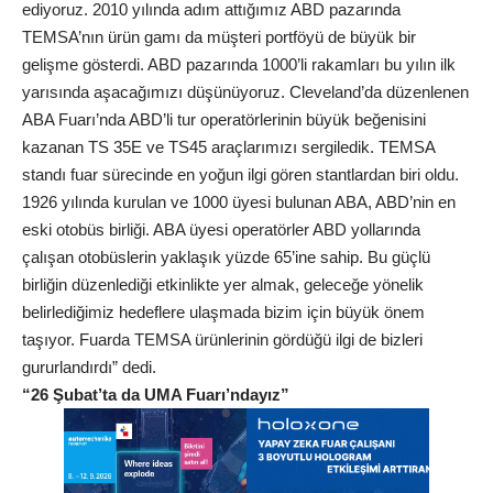
ediyoruz. 2010 yılında adım attığımız ABD pazarında
TEMSA’nın ürün gamı da müşteri portföyü de büyük bir
gelişme gösterdi. ABD pazarında 1000’li rakamları bu yılın ilk
yarısında aşacağımızı düşünüyoruz. Cleveland’da düzenlenen
ABA Fuarı’nda ABD’li tur operatörlerinin büyük beğenisini
kazanan TS 35E ve TS45 araçlarımızı sergiledik. TEMSA
standı fuar sürecinde en yoğun ilgi gören stantlardan biri oldu.
1926 yılında kurulan ve 1000 üyesi bulunan ABA, ABD’nin en
eski otobüs birliği. ABA üyesi operatörler ABD yollarında
çalışan otobüslerin yaklaşık yüzde 65’ine sahip. Bu güçlü
birliğin düzenlediği etkinlikte yer almak, geleceğe yönelik
belirlediğimiz hedeflere ulaşmada bizim için büyük önem
taşıyor. Fuarda TEMSA ürünlerinin gördüğü ilgi de bizleri
gururlandırdı” dedi.
“26 Şubat’ta da UMA Fuarı’ndayız”