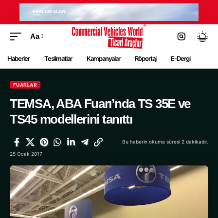
Aa
Haberler
Teslimatlar
Kampanyalar
Röportaj
E-Dergi
FUARLAR
TEMSA, ABA Fuarı’nda TS 35E ve
TS45 modellerini tanıttı
Bu haberin okuma süresi 2 dakikadır.
25 Ocak 2017