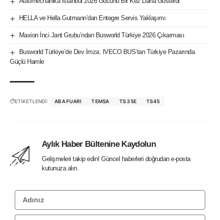
Automechanika Istanbul 2026 Gücünü Bir Kez Daha Gösterdi
HELLA ve Hella Gutmann’dan Entegre Servis Yaklaşımı
Maxion İnci Jant Grubu’ndan Busworld Türkiye 2026 Çıkarması
Busworld Türkiye’de Dev İmza: IVECO BUS’tan Türkiye Pazarında
Güçlü Hamle
ETİKETLENDİ:
ABA FUARI
TEMSA
TS 35E
TS45
Aylık Haber Bültenine Kaydolun
Gelişmeleri takip edin! Güncel haberleri doğrudan e-posta
kutunuza alın.