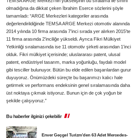
TEMSA ARGE Merkezi’nin yükselişinin bu sıralama ile sınırlı
olmadığına da dikkat çeken İbrahim Eserce sözlerini şöyle
tamamladı: “ARGE Merkezleri kategoriler arasında
değerlendirildiğinde TEMSA ARGE Merkezi otomotiv alanında
2014 yılında 10 firma arasında 7’inci sırada yer alırken 2015’te
11 firma arasında 2’inciliğe yükseldi. Ayrıca Fikri Mülkiyet
Yetkinliği sıralamasında ise 11 otomotiv şirketi arasından 1’inci
olduk. Fikri mülkiyet içerisinde; uluslararası patent, ulusal
patent, endüstriyel tasarım, marka yoğunluğu, faydalı model
gibi tesciller bulunuyor. Bütün bu elde edilen başarılardan gurur
duyuyoruz. Önümüzdeki süreçte bu başarımızı kalıcı hale
getirmek ve performans endeksinin genel sıralamasında daha
üst noktaya çıkmak istiyoruz. Bunun için de çok yoğun bir
şekilde çalışıyoruz.”
Bu haberler ilginizi çekebilir
Enver Geçgel Turizm’den 63 Adet Mercedes-