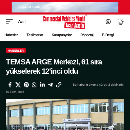
Aa
Haberler
Teslimatlar
Kampanyalar
Röportaj
E-Dergi
HABERLER
TEMSA ARGE Merkezi, 61 sıra
yükselerek 12’inci oldu
Bu haberin okuma süresi 2 dakikadır.
10 Ekim 2016