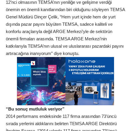
12’nci olmasının TEMSA’nın yeniliğe ve gelişime verdiği
önemin en önemli kanıtlarından biri olduğunu söyleyen TEMSA
Genel Müdürü Dinçer Çelik, “Hem yurt içinde hem de yurt
dışında pazar payını büyüten TEMSA, sadece kaliteli ve
konforlu araçlarıyla değil ARGE Merkezi’yle de sektörün
önemli firmaları arasında. TEMSA ARGE Merkezi’nin
katkılarıyla TEMSA’nın ulusal ve uluslararası pazardaki payını
artıracağına inanıyorum” diye konuştu.
“Bu sonuç mutluluk veriyor”
2014 performans endeksinde 117 firma arasından 73’üncü
sırada yerlerini aldıklarını belirten TEMSA ARGE Direktörü
İbrahim Eserce, “2014 yılında 117 firma arasından 73’üncü