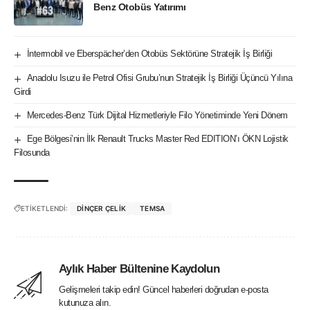
Benz Otobüs Yatırımı
İntermobil ve Eberspächer’den Otobüs Sektörüne Stratejik İş Birliği
Anadolu Isuzu ile Petrol Ofisi Grubu’nun Stratejik İş Birliği Üçüncü Yılına
Girdi
Mercedes-Benz Türk Dijital Hizmetleriyle Filo Yönetiminde Yeni Dönem
Ege Bölgesi’nin İlk Renault Trucks Master Red EDITION’ı ÖKN Lojistik
Filosunda
ETİKETLENDİ:
DINÇER ÇELIK
TEMSA
Aylık Haber Bültenine Kaydolun
Gelişmeleri takip edin! Güncel haberleri doğrudan e-posta
kutunuza alın.