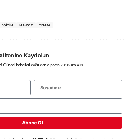
EĞITIM
MANSET
TEMSA
Bültenine Kaydolun
in! Güncel haberleri doğrudan e-posta kutunuza alın.
Abone Ol