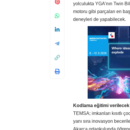
yolculukta YGA’nın Twin Bili
motoru gibi parçaları en ba
deneyleri de yapabilecek.
Kodlama eğitimi verilecek
TEMSA; imkanları kısıtlı çocu
yanı sıra inovasyon beceril
Akarca ortaokulunda öğren