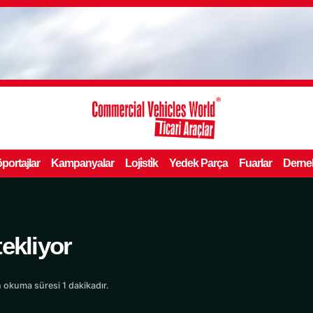
portajlar
Kampanyalar
Loji̇sti̇k
Yedek Parça
Fuarlar
Derne
ekliyor
 okuma süresi 1 dakikadır.