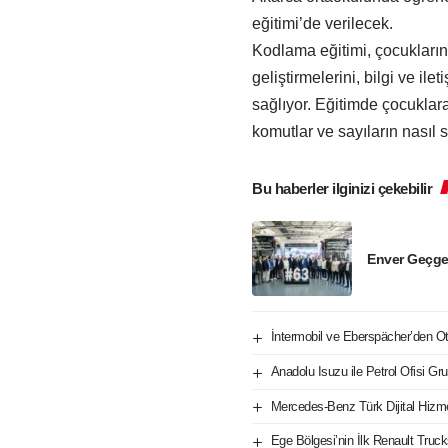
eğitimi’de verilecek.
Kodlama eğitimi, çocukların
geliştirmelerini, bilgi ve ile
sağlıyor. Eğitimde çocuklara 
komutlar ve sayıların nasıl sı
Bu haberler ilginizi çekebilir
Enver Geçge
İntermobil ve Eberspächer’den Oto
Anadolu Isuzu ile Petrol Ofisi Gru
Mercedes-Benz Türk Dijital Hizm
Ege Bölgesi’nin İlk Renault Tru