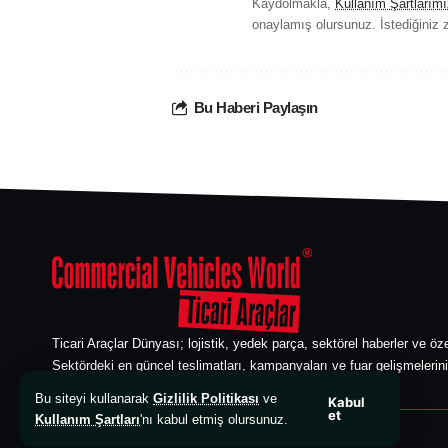
Kaydolmakla,
Kullanım Şartlarımı
onaylamış olursunuz. İstediğiniz z
Bu Haberi Paylaşın
Ticari Araçlar Dünyası; lojistik, yedek parça, sektörel haberler ve öze
Sektördeki en güncel teslimatları, kampanyaları ve fuar gelişmelerini
edebilirsiniz. Ticari araç sektörünün güvenilir bilgi kaynağı.
Bu siteyi kullanarak
Gizlilik Politikası
ve
Kabul
et
Kullanım Şartları
'nı kabul etmiş olursunuz.