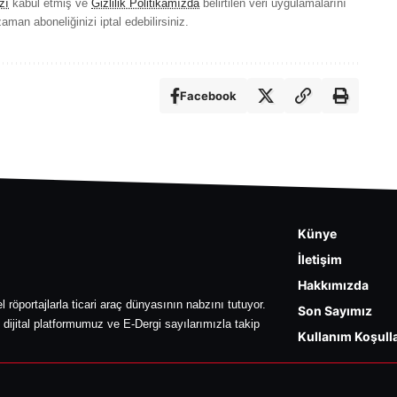
zı
kabul etmiş ve
Gizlilik Politikamızda
belirtilen veri uygulamalarını
aman aboneliğinizi iptal edebilirsiniz.
Facebook
Künye
İletişim
Hakkımızda
l röportajlarla ticari araç dünyasının nabzını tutuyor.
Son Sayımız
 dijital platformumuz ve E-Dergi sayılarımızla takip
Kullanım Koşulla