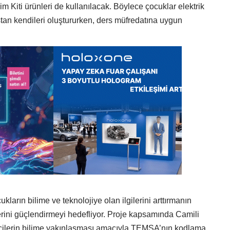
m Kiti ürünleri de kullanılacak. Böylece çocuklar elektrik
ştan kendileri oluştururken, ders müfredatına uygun
kların bilime ve teknolojiye olan ilgilerini arttırmanın
erini güçlendirmeyi hedefliyor. Proje kapsamında Camili
cilerin bilime yakınlaşması amacıyla TEMSA’nın kodlama