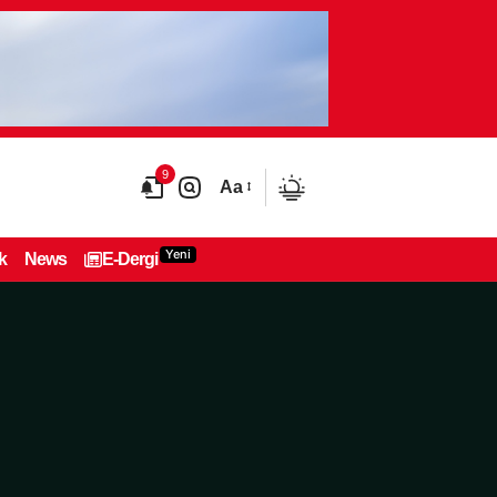
9
Aa
Yeni
k
News
E-Dergi