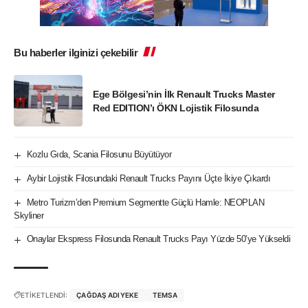
Bu haberler ilginizi çekebilir
Ege Bölgesi’nin İlk Renault Trucks Master
Red EDITION’ı ÖKN Lojistik Filosunda
Kozlu Gıda, Scania Filosunu Büyütüyor
Aybir Lojistik Filosundaki Renault Trucks Payını Üçte İkiye Çıkardı
Metro Turizm’den Premium Segmentte Güçlü Hamle: NEOPLAN
Skyliner
Onaylar Ekspress Filosunda Renault Trucks Payı Yüzde 50’ye Yükseldi
ETİKETLENDİ:
ÇAĞDAŞ ADIYEKE
TEMSA