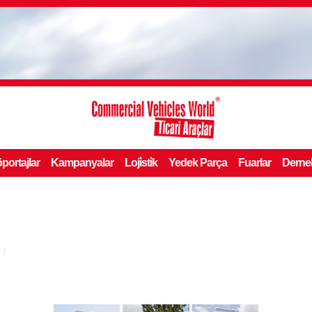
portajlar
Kampanyalar
Loji̇sti̇k
Yedek Parça
Fuarlar
Derne