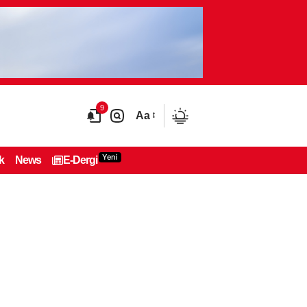
9
Aa
Yeni
k
News
E-Dergi