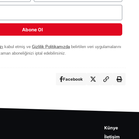
Abone Ol
zı
kabul etmiş ve
Gizlilik Politikamızda
belirtilen veri uygulamalarını
aman aboneliğinizi iptal edebilirsiniz.
Facebook
Künye
İletişim