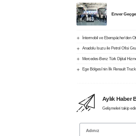
Enver Geçge
İntermobil ve Eberspächer’den Oto
Anadolu Isuzu ile Petrol Ofisi Gru
Mercedes-Benz Türk Dijital Hizm
Ege Bölgesi’nin İlk Renault Tru
Aylık Haber 
Gelişmeleri takip ed