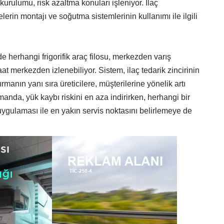
urulumu, risk azaltma konuları işleniyor. İlaç
lerin montajı ve soğutma sistemlerinin kullanımı ile ilgili
e herhangi frigorifik araç filosu, merkezden varış
t merkezden izlenebiliyor. Sistem, ilaç tedarik zincirinin
ırmanın yanı sıra üreticilere, müşterilerine yönelik artı
anda, yük kaybı riskini en aza indirirken, herhangi bir
uygulaması ile en yakın servis noktasını belirlemeye de