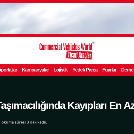
portajlar
Kampanyalar
Loji̇sti̇k
Yedek Parça
Fuarlar
Derne
aşımacılığında Kayıpları En Az
 okuma süresi 3 dakikadır.