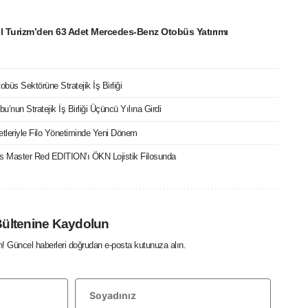
l Turizm’den 63 Adet Mercedes-Benz Otobüs Yatırımı
büs Sektörüne Stratejik İş Birliği
bu’nun Stratejik İş Birliği Üçüncü Yılına Girdi
etleriyle Filo Yönetiminde Yeni Dönem
cks Master Red EDITION’ı ÖKN Lojistik Filosunda
Bültenine Kaydolun
in! Güncel haberleri doğrudan e-posta kutunuza alın.