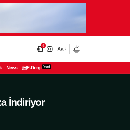
9
Aa
Yeni
k
News
E-Dergi
a İndiriyor