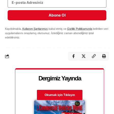
Abone Ol
Kaydolmakla,
Kullanım Şartlarımızı
kabul etmiş ve
Gizlilik Politikamızda
belirtilen veri
uygulamalarını onaylamış olursunuz. İstediğiniz zaman aboneliğinizi iptal
edebilirsiniz.
Dergimiz Yayında
Okumak için Tıklayın