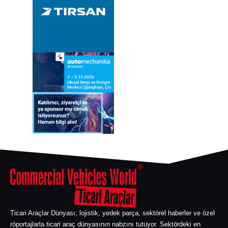
Ticari Araçlar Dünyası; lojistik, yedek parça, sektörel haberler ve özel
röportajlarla ticari araç dünyasının nabzını tutuyor. Sektördeki en