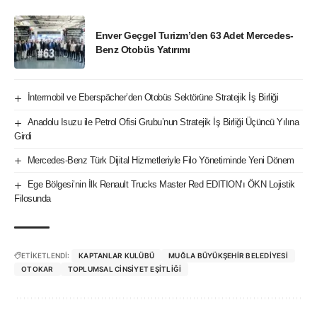
Enver Geçgel Turizm’den 63 Adet Mercedes-
Benz Otobüs Yatırımı
İntermobil ve Eberspächer’den Otobüs Sektörüne Stratejik İş Birliği
Anadolu Isuzu ile Petrol Ofisi Grubu’nun Stratejik İş Birliği Üçüncü Yılına
Girdi
Mercedes-Benz Türk Dijital Hizmetleriyle Filo Yönetiminde Yeni Dönem
Ege Bölgesi’nin İlk Renault Trucks Master Red EDITION’ı ÖKN Lojistik
Filosunda
ETİKETLENDİ:
KAPTANLAR KULÜBÜ
MUĞLA BÜYÜKŞEHIR BELEDIYESI
OTOKAR
TOPLUMSAL CINSIYET EŞITLIĞI