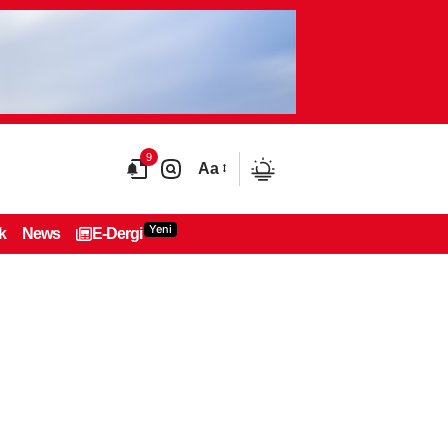
9
Aa
Yeni
k
News
E-Dergi