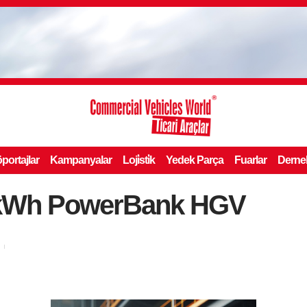
portajlar
Kampanyalar
Loji̇sti̇k
Yedek Parça
Fuarlar
Derne
kWh PowerBank HGV