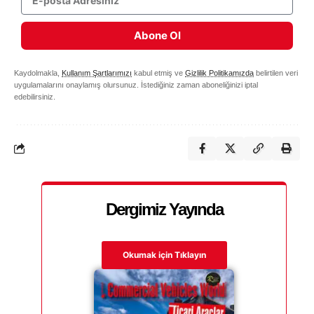
Abone Ol
Kaydolmakla,
Kullanım Şartlarımızı
kabul etmiş ve
Gizlilik Politikamızda
belirtilen veri
uygulamalarını onaylamış olursunuz. İstediğiniz zaman aboneliğinizi iptal
edebilirsiniz.
Dergimiz Yayında
Okumak için Tıklayın