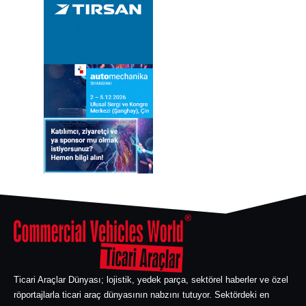
Ticari Araçlar Dünyası; lojistik, yedek parça, sektörel haberler ve özel
röportajlarla ticari araç dünyasının nabzını tutuyor. Sektördeki en