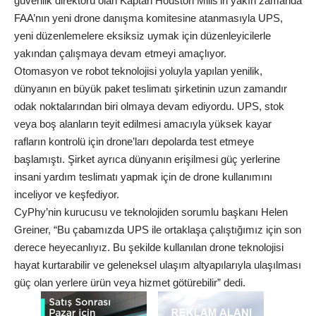
güvenlik direktörü olan Kaptan Houston Mills’in yakın zamanda
FAA’nın yeni drone danışma komitesine atanmasıyla UPS,
yeni düzenlemelere eksiksiz uymak için düzenleyicilerle
yakından çalışmaya devam etmeyi amaçlıyor.
Otomasyon ve robot teknolojisi yoluyla yapılan yenilik,
dünyanın en büyük paket teslimatı şirketinin uzun zamandır
odak noktalarından biri olmaya devam ediyordu. UPS, stok
veya boş alanların teyit edilmesi amacıyla yüksek kayar
rafların kontrolü için drone’ları depolarda test etmeye
başlamıştı. Şirket ayrıca dünyanın erişilmesi güç yerlerine
insani yardım teslimatı yapmak için de drone kullanımını
inceliyor ve keşfediyor.
CyPhy’nin kurucusu ve teknolojiden sorumlu başkanı Helen
Greiner, “Bu çabamızda UPS ile ortaklaşa çalıştığımız için son
derece heyecanlıyız. Bu şekilde kullanılan drone teknolojisi
hayat kurtarabilir ve geleneksel ulaşım altyapılarıyla ulaşılması
güç olan yerlere ürün veya hizmet götürebilir” dedi.