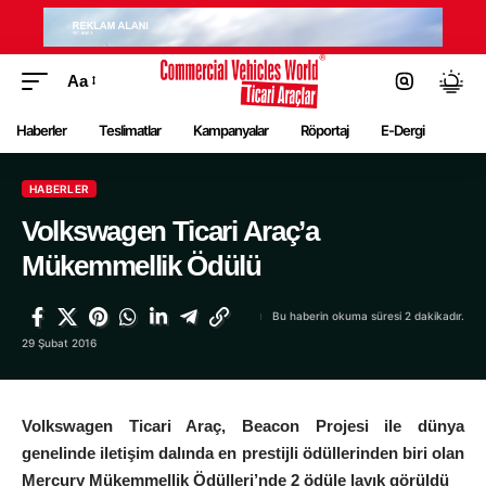
Aa
Haberler
Teslimatlar
Kampanyalar
Röportaj
E-Dergi
HABERLER
Volkswagen Ticari Araç’a
Mükemmellik Ödülü
Bu haberin okuma süresi 2 dakikadır.
29 Şubat 2016
Volkswagen Ticari Araç, Beacon Projesi ile dünya
genelinde iletişim dalında en prestijli ödüllerinden biri olan
Mercury Mükemmellik Ödülleri’nde 2 ödüle layık görüldü