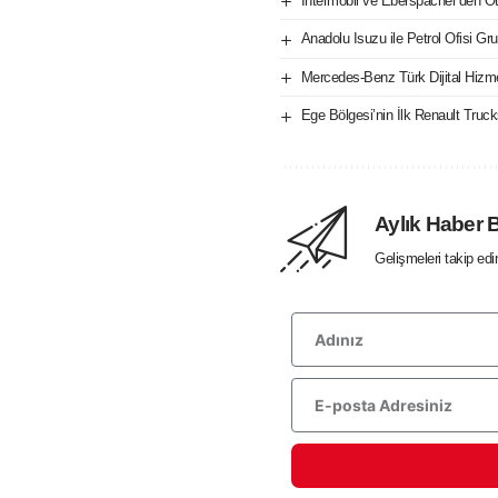
İntermobil ve Eberspächer’den Oto
Anadolu Isuzu ile Petrol Ofisi Gru
Mercedes-Benz Türk Dijital Hizm
Ege Bölgesi’nin İlk Renault Tru
Aylık Haber 
Gelişmeleri takip ed