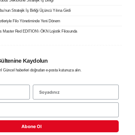
büs Sektörüne Stratejik İş Birliği
bu’nun Stratejik İş Birliği Üçüncü Yılına Girdi
etleriyle Filo Yönetiminde Yeni Dönem
cks Master Red EDITION’ı ÖKN Lojistik Filosunda
Bültenine Kaydolun
in! Güncel haberleri doğrudan e-posta kutunuza alın.
Abone Ol