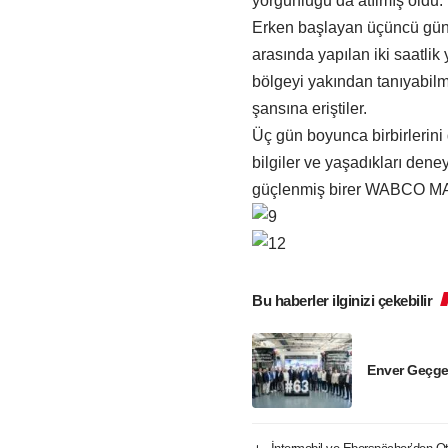
yorgunluğu da atılmış oldu.
Erken başlayan üçüncü günd
arasında yapılan iki saatli
bölgeyi yakından tanıyabil
şansına eriştiler.
Üç gün boyunca birbirlerini 
bilgiler ve yaşadıkları de
güçlenmiş birer WABCO MAN
Bu haberler ilginizi çekebilir
Enver Geçge