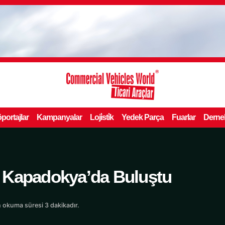
portajlar
Kampanyalar
Loji̇sti̇k
Yedek Parça
Fuarlar
Derne
 Kapadokya’da Buluştu
 okuma süresi 3 dakikadır.