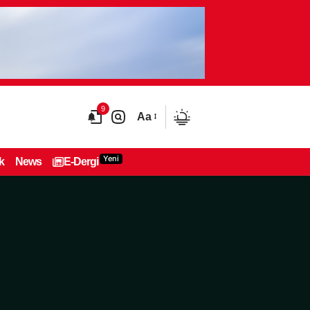
9
Aa
Yeni
k
News
E-Dergi