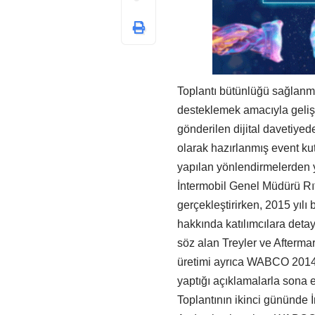
Toplantı bütünlüğü sağlanma
desteklemek amacıyla geliş
gönderilen dijital davetiyede
olarak hazırlanmış event ku
yapılan yönlendirmelerden y
İntermobil Genel Müdürü Rıf
gerçekleştirirken, 2015 yıl
hakkında katılımcılara detayl
söz alan Treyler ve Afterma
üretimi ayrıca WABCO 2014 
yaptığı açıklamalarla sona e
Toplantının ikinci gününde İ