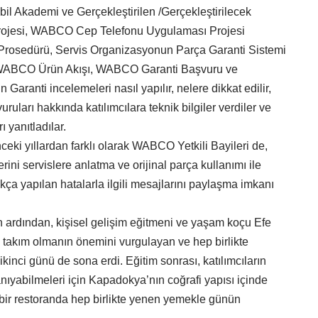
bil Akademi ve Gerçekleştirilen /Gerçekleştirilecek
rojesi, WABCO Cep Telefonu Uygulaması Projesi
Prosedürü, Servis Organizasyonun Parça Garanti Sistemi
 WABCO Ürün Akışı, WABCO Garanti Başvuru ve
n Garanti incelemeleri nasıl yapılır, nelere dikkat edilir,
ruları hakkında katılımcılara teknik bilgiler verdiler ve
ı yanıtladılar.
ki yıllardan farklı olarak WABCO Yetkili Bayileri de,
lerini servislere anlatma ve orijinal parça kullanımı ile
ıkça yapılan hatalarla ilgili mesajlarını paylaşma imkanı
 ardından, kişisel gelişim eğitmeni ve yaşam koçu Efe
 takım olmanın önemini vurgulayan ve hep birlikte
kinci günü de sona erdi. Eğitim sonrası, katılımcıların
anıyabilmeleri için Kapadokya’nın coğrafi yapısı içinde
bir restoranda hep birlikte yenen yemekle günün