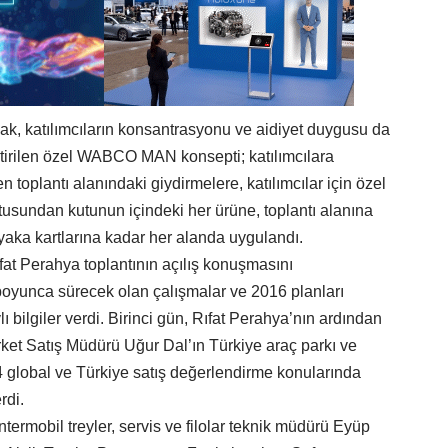
k, katılımcıların konsantrasyonu ve aidiyet duygusu da
tirilen özel WABCO MAN konsepti; katılımcılara
n toplantı alanındaki giydirmelere, katılımcılar için özel
tusundan kutunun içindeki her ürüne, toplantı alanına
aka kartlarına kadar her alanda uygulandı.
at Perahya toplantının açılış konuşmasını
ı boyunca sürecek olan çalışmalar ve 2016 planları
ı bilgiler verdi. Birinci gün, Rıfat Perahya’nın ardından
rket Satış Müdürü Uğur Dal’ın Türkiye araç parkı ve
global ve Türkiye satış değerlendirme konularında
rdi.
ntermobil treyler, servis ve filolar teknik müdürü Eyüp