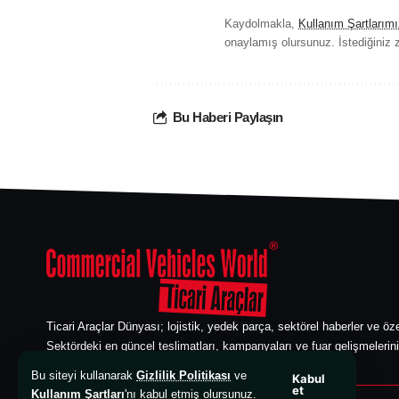
Kaydolmakla,
Kullanım Şartlarımı
onaylamış olursunuz. İstediğiniz z
Bu Haberi Paylaşın
Ticari Araçlar Dünyası; lojistik, yedek parça, sektörel haberler ve öze
Sektördeki en güncel teslimatları, kampanyaları ve fuar gelişmelerini
edebilirsiniz. Ticari araç sektörünün güvenilir bilgi kaynağı.
Bu siteyi kullanarak
Gizlilik Politikası
ve
Kabul
et
Kullanım Şartları
'nı kabul etmiş olursunuz.