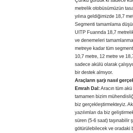
Çünkü gördük ki sadece küç
metrelik otobüsümüzün tasa
yılına geldiğimizde 18,7 met
Segmenti tamamlama düşünc
UITP Fuarında 18,7 metreli
ve denemeleri tamamlanmak 
metreye kadar tüm segmentl
10,7 metre, 12 metre ve 18,7
sadece akülü olarak çalışıy
bir destek almıyor.
Araçların şarjı nasıl gerç
Emrah Dal:
Aracın tüm akü 
tamamen bizim mühendisliğimi
biz gerçekleştirmekteyiz. Ak
yazılımları da biz geliştirme
süren (5-6 saat) taşınabilir ş
götürülebilecek ve oradaki b