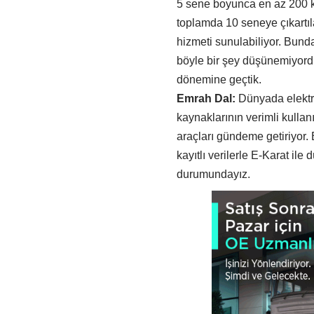
5 sene boyunca en az 200 km
toplamda 10 seneye çıkartılab
hizmeti sunulabiliyor. Bunda
böyle bir şey düşünemiyordu
dönemine geçtik.
Emrah Dal:
Dünyada elektrik
kaynaklarının verimli kullanıl
araçları gündeme getiriyor.
kayıtlı verilerle E-Karat ile
durumundayız.