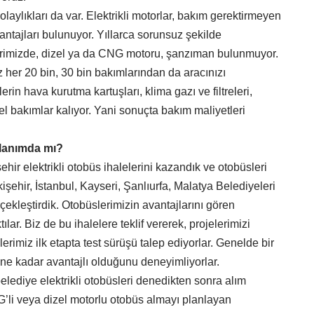
laylıkları da var. Elektrikli motorlar, bakım gerektirmeyen
vantajları bulunuyor. Yıllarca sorunsuz şekilde
lerimizde, dizel ya da CNG motoru, şanzıman bulunmuyor.
z her 20 bin, 30 bin bakımlarından da aracınızı
erin hava kurutma kartuşları, klima gazı ve filtreleri,
mel bakımlar kalıyor. Yani sonuçta bakım maliyetleri
llanımda mı?
ir elektrikli otobüs ihalelerini kazandık ve otobüsleri
kişehir, İstanbul, Kayseri, Şanlıurfa, Malatya Belediyeleri
rçekleştirdik. Otobüslerimizin avantajlarını gören
ılar. Biz de bu ihalelere teklif vererek, projelerimizi
erimiz ilk etapta test sürüşü talep ediyorlar. Genelde bir
ne kadar avantajlı olduğunu deneyimliyorlar.
elediye elektrikli otobüsleri denedikten sonra alım
G’li veya dizel motorlu otobüs almayı planlayan