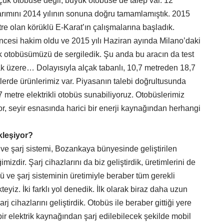
ük otobüse değil, büyük otobüse de talep var. 12
rımını 2014 yılının sonuna doğru tamamlamıştık. 2015
re olan körüklü E-Karat’ın çalışmalarına başladık.
esi hakim oldu ve 2015 yılı Haziran ayında Milano’daki
k otobüsümüzü de sergiledik. Şu anda bu aracın da test
üzere… Dolayısıyla alçak tabanlı, 10,7 metreden 18,7
erde ürünlerimiz var. Piyasanın talebi doğrultusunda
 metre elektrikli otobüs sunabiliyoruz. Otobüslerimiz
or, seyir esnasında harici bir enerji kaynağından herhangi
ekleşiyor?
ve şarj sistemi, Bozankaya bünyesinde geliştirilen
zdir. Şarj cihazlarını da biz geliştirdik, üretimlerini de
ü ve şarj sisteminin üretimiyle beraber tüm gerekli
kteyiz. İki farklı yol denedik. İlk olarak biraz daha uzun
arj cihazlarını geliştirdik. Otobüs ile beraber gittiği yere
ir elektrik kaynağından şarj edilebilecek şekilde mobil