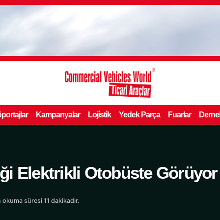
portajlar
Kampanyalar
Loji̇sti̇k
Yedek Parça
Fuarlar
Derne
i Elektrikli Otobüste Görüyor
 okuma süresi 11 dakikadır.