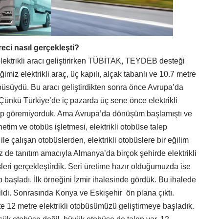
reci nasıl gerçekleşti?
lektrikli aracı geliştirirken TÜBİTAK, TEYDEB desteği
iğimiz elektrikli araç, üç kapılı, alçak tabanlı ve 10.7 metre
büsüydü. Bu aracı geliştirdikten sonra önce Avrupa’da
 Çünkü Türkiye’de iç pazarda üç sene önce elektrikli
alep göremiyorduk. Ama Avrupa’da dönüşüm başlamıştı ve
tim ve otobüs işletmesi, elektrikli otobüse talep
le çalışan otobüslerden, elektrikli otobüslere bir eğilim
 de tanıtım amacıyla Almanya’da birçok şehirde elektrikli
leri gerçekleştirdik. Seri üretime hazır olduğumuzda ise
p başladı. İlk örneğini İzmir ihalesinde gördük. Bu ihalede
dildi. Sonrasında Konya ve Eskişehir ön plana çıktı.
 12 metre elektrikli otobüsümüzü geliştirmeye başladık.