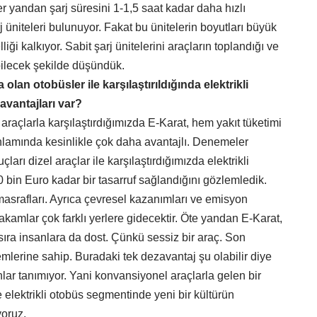
er yandan şarj süresini 1-1,5 saat kadar daha hızlı
j üniteleri bulunuyor. Fakat bu ünitelerin boyutları büyük
lliği kalkıyor. Sabit şarj ünitelerini araçların toplandığı ve
abilecek şekilde düşündük.
olan otobüsler ile karşılaştırıldığında elektrikli
avantajları var?
raçlarla karşılaştırdığımızda E-Karat, hem yakıt tüketimi
nlamında kesinlikle çok daha avantajlı. Denemeler
ları dizel araçlar ile karşılaştırdığımızda elektrikli
90 bin Euro kadar bir tasarruf sağlandığını gözlemledik.
asrafları. Ayrıca çevresel kazanımları ve emisyon
rakamlar çok farklı yerlere gidecektir. Öte yandan E-Karat,
sıra insanlara da dost. Çünkü sessiz bir araç. Son
mlerine sahip. Buradaki tek dezavantaj şu olabilir diye
lar tanımıyor. Yani konvansiyonel araçlarla gelen bir
le elektrikli otobüs segmentinde yeni bir kültürün
oruz.