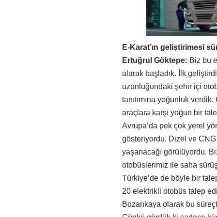
E-Karat’ın geliştirimesi sü
Ertuğrul Göktepe:
Biz bu e
alarak başladık. İlk geliştird
uzunluğundaki şehir içi oto
tanıtımına yoğunluk verdik.
araçlara karşı yoğun bir t
Avrupa’da pek çok yerel yöne
gösteriyordu. Dizel ve CNG i
yaşanacağı görülüyordu. Biz
otobüslerimiz ile saha sürüş
Türkiye’de de böyle bir tale
20 elektrikli otobüs talep e
Bozankaya olarak bu süreçte