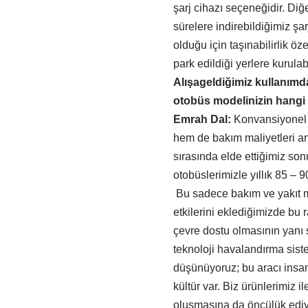
şarj cihazı seçeneğidir. Diğ
sürelere indirebildiğimiz şar
olduğu için taşınabilirlik öze
park edildiği yerlere kurul
Alışageldiğimiz kullanımda 
otobüs modelinizin hangi 
Emrah Dal:
Konvansiyonel a
hem de bakım maliyetleri a
sırasında elde ettiğimiz sonuç
otobüslerimizle yıllık 85 – 
Bu sadece bakım ve yakıt m
etkilerini eklediğimizde bu 
çevre dostu olmasının yanı 
teknoloji havalandırma siste
düşünüyoruz; bu aracı insan
kültür var. Biz ürünlerimiz i
oluşmasına da öncülük ediy