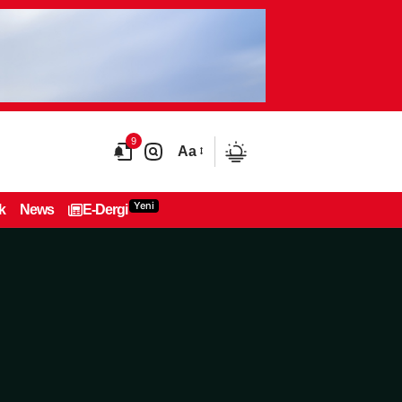
9
Aa
Yeni
k
News
E-Dergi