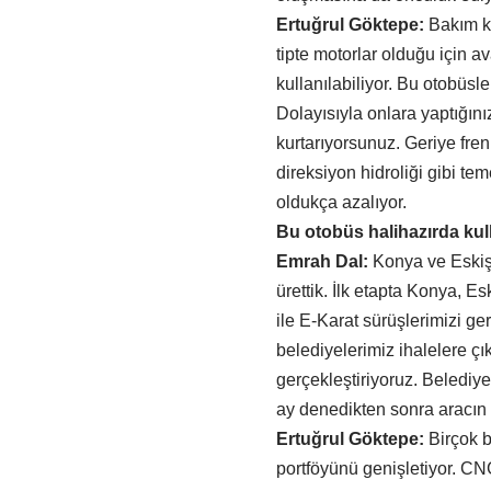
Ertuğrul Göktepe:
Bakım ko
tipte motorlar olduğu için a
kullanılabiliyor. Bu otobüs
Dolayısıyla onlara yaptığını
kurtarıyorsunuz. Geriye frenl
direksiyon hidroliği gibi te
oldukça azalıyor.
Bu otobüs halihazırda ku
Emrah Dal:
Konya ve Eskişeh
ürettik. İlk etapta Konya, Es
ile E-Karat sürüşlerimizi ge
belediyelerimiz ihalelere çıkt
gerçekleştiriyoruz. Belediyel
ay denedikten sonra aracın 
Ertuğrul Göktepe:
Birçok b
portföyünü genişletiyor. CN