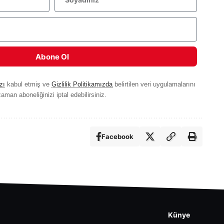
Abone Ol
zı
kabul etmiş ve
Gizlilik Politikamızda
belirtilen veri uygulamalarını
aman aboneliğinizi iptal edebilirsiniz.
Facebook
Künye