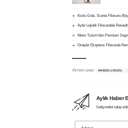
Kozlu Gıda, Scania Filosunu Büy
Aybir Lojistik Filosundaki Renaul
Metro Turizm’den Premium Seg
Onaylar Ekspress Filosunda Ren
ETİKETLENDİ:
ANADOLU ISUZU
Aylık Haber 
Gelişmeleri takip ed