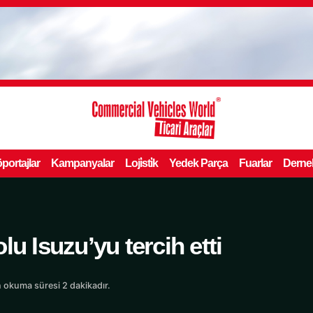
portajlar
Kampanyalar
Loji̇sti̇k
Yedek Parça
Fuarlar
Derne
u Isuzu’yu tercih etti
 okuma süresi 2 dakikadır.