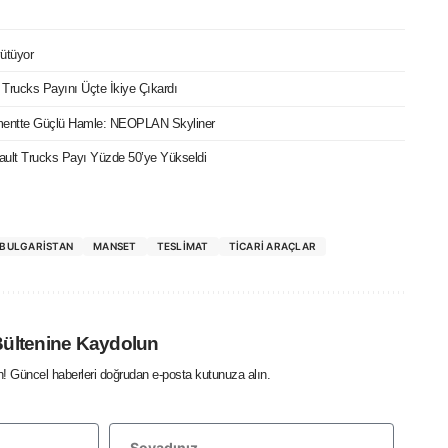
ütüyor
t Trucks Payını Üçte İkiye Çıkardı
mentte Güçlü Hamle: NEOPLAN Skyliner
ault Trucks Payı Yüzde 50’ye Yükseldi
BULGARISTAN
MANSET
TESLIMAT
TICARI ARAÇLAR
Bültenine Kaydolun
in! Güncel haberleri doğrudan e-posta kutunuza alın.