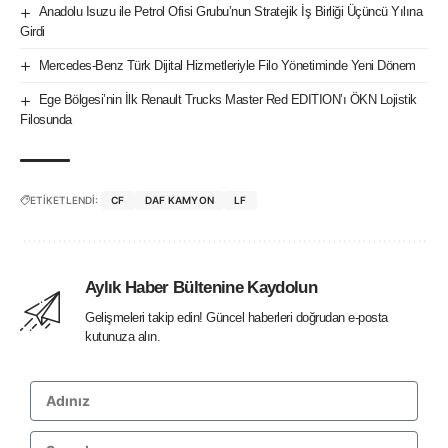
Anadolu Isuzu ile Petrol Ofisi Grubu’nun Stratejik İş Birliği Üçüncü Yılına
Girdi
Mercedes-Benz Türk Dijital Hizmetleriyle Filo Yönetiminde Yeni Dönem
Ege Bölgesi’nin İlk Renault Trucks Master Red EDITION’ı ÖKN Lojistik
Filosunda
ETİKETLENDİ:
CF
DAF KAMYON
LF
Aylık Haber Bültenine Kaydolun
Gelişmeleri takip edin! Güncel haberleri doğrudan e-posta
kutunuza alın.