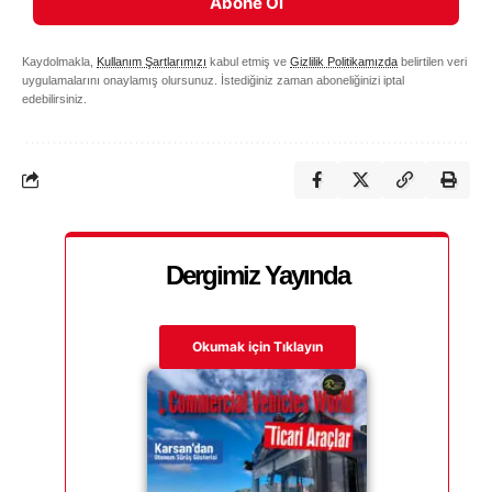
Abone Ol
Kaydolmakla,
Kullanım Şartlarımızı
kabul etmiş ve
Gizlilik Politikamızda
belirtilen veri
uygulamalarını onaylamış olursunuz. İstediğiniz zaman aboneliğinizi iptal
edebilirsiniz.
Dergimiz Yayında
Okumak için Tıklayın