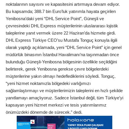
noktalarının sayısını ve kapasitesini artırmaya devam ediyor.
Bu kapsamda; 388.7 bin Euro’luk yatırımla hayata geçirilen
Yenibosna’daki yeni “DHL Service Point”, Güneşli ve
çevresindeki DHL Express müşterilerinin uluslararası lojistik
taleplerine yanıt vermek üzere 22 Haziran’da hizmete girdi.
DHL Express Türkiye CEO’su Mustafa Tonguç konuyla ilgili
olarak yaptığı açıklamada, yeni “DHL Service Point” için genel
müdürlük binasının İstanbul Havalimanı’na taşınmadan önce
bulunduğu Güneşli-Yenibosna bölgesinin özellikle seçildiğini
belirterek, gerek Yenibosna gerekse çevre bölgelerdeki
müşterilerine yakın olmayı hedeflediklerini söyledi. Tonguç,
“yeni hizmet noktamızla bölgedeki varlığımızı
sağlamlaştırmayı ve müşterilerimizin taleplerini en hızlı şekilde
yanıtlamayı amaçlıyoruz. Sadece İstanbul değil, tüm Türkiye’yi
kapsayan yeni hizmet merkezi ve tesis yatırımlarımız
önümüzdeki dönemde de sürecek.” dedi.