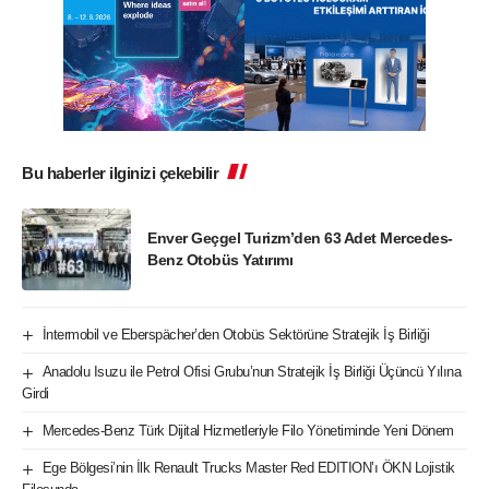
Bu haberler ilginizi çekebilir
Enver Geçgel Turizm’den 63 Adet Mercedes-
Benz Otobüs Yatırımı
İntermobil ve Eberspächer’den Otobüs Sektörüne Stratejik İş Birliği
Anadolu Isuzu ile Petrol Ofisi Grubu’nun Stratejik İş Birliği Üçüncü Yılına
Girdi
Mercedes-Benz Türk Dijital Hizmetleriyle Filo Yönetiminde Yeni Dönem
Ege Bölgesi’nin İlk Renault Trucks Master Red EDITION’ı ÖKN Lojistik