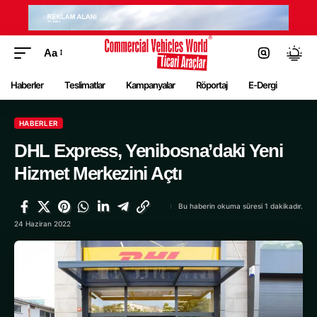
Aa
Haberler
Teslimatlar
Kampanyalar
Röportaj
E-Dergi
HABERLER
DHL Express, Yenibosna’daki Yeni
Hizmet Merkezini Açtı
Bu haberin okuma süresi 1 dakikadır.
24 Haziran 2022