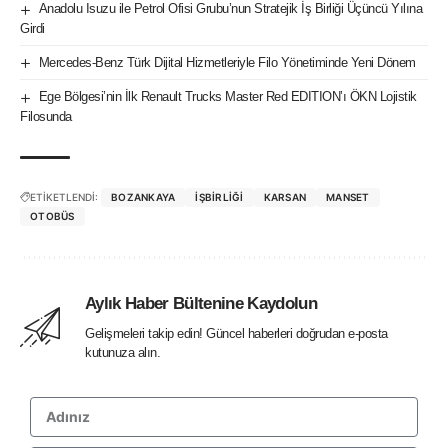
Anadolu Isuzu ile Petrol Ofisi Grubu’nun Stratejik İş Birliği Üçüncü Yılına
Girdi
Mercedes-Benz Türk Dijital Hizmetleriyle Filo Yönetiminde Yeni Dönem
Ege Bölgesi’nin İlk Renault Trucks Master Red EDITION’ı ÖKN Lojistik
Filosunda
ETİKETLENDİ:
BOZANKAYA
IŞBIRLIĞI
KARSAN
MANSET
OTOBÜS
Aylık Haber Bültenine Kaydolun
Gelişmeleri takip edin! Güncel haberleri doğrudan e-posta
kutunuza alın.