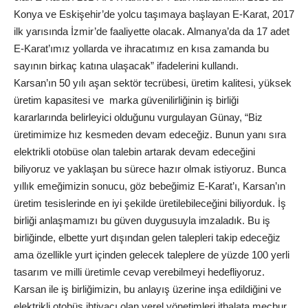
Konya ve Eskişehir’de yolcu taşımaya başlayan E-Karat, 2017
ilk yarısında İzmir’de faaliyette olacak. Almanya’da da 17 adet
E-Karat’ımız yollarda ve ihracatımız en kısa zamanda bu
sayının birkaç katına ulaşacak” ifadelerini kullandı.
Karsan’ın 50 yılı aşan sektör tecrübesi, üretim kalitesi, yüksek
üretim kapasitesi ve marka güvenilirliğinin iş birliği
kararlarında belirleyici olduğunu vurgulayan Günay, “Biz
üretimimize hız kesmeden devam edeceğiz. Bunun yanı sıra
elektrikli otobüse olan talebin artarak devam edeceğini
biliyoruz ve yaklaşan bu sürece hazır olmak istiyoruz. Bunca
yıllık emeğimizin sonucu, göz bebeğimiz E-Karat’ı, Karsan’ın
üretim tesislerinde en iyi şekilde üretilebileceğini biliyorduk. İş
birliği anlaşmamızı bu güven duygusuyla imzaladık. Bu iş
birliğinde, elbette yurt dışından gelen talepleri takip edeceğiz
ama özellikle yurt içinden gelecek taleplere de yüzde 100 yerli
tasarım ve milli üretimle cevap verebilmeyi hedefliyoruz.
Karsan ile iş birliğimizin, bu anlayış üzerine inşa edildiğini ve
elektrikli otobüs ihtiyacı olan yerel yönetimleri ithalata mecbur