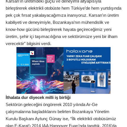
Karsan’ın üretimdeki güçlü ve deneyimli altyapısıyla
birleştirerek elektrikli otobüste hem Türkiye’de hem yurtdışında
pek çok fırsat yakalayacağımıza inanıyoruz. Karsan’ın üretim
kabiliyeti ve deneyimiyle, Bozankaya’nın mühendislik ve
know-how gücünü birleştirerek hayata geçireceğimiz yeni
üretim, şehir içi taşımacılığına ve sektörümüze yeni bir ilham
verecektir” bilgisini verdi.
İthalata dur diyecek milli iş birliği
Sektörün geleceğini öngörerek 2010 yılında Ar-Ge
çalışmalarına başladıklarını belirten Bozankaya Yönetim
Kurulu Başkanı Aytunç Günay ise, “İlk elektrikli otobüsümüz
olan E-Karat’ı 2014 IAA Hannover Fuarı’nda tanıttık. 2016’da