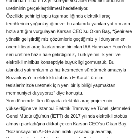
sonundan itibaren 3 yıl süreyle 900 adet elektrikli otobüsün
üretiminin gerçekleştirilmesi hedefleniyor.
Özellikle şehir içi toplu taşımacılığında elektrikli araç
tercihlerinin yoğunlaştığını ve bu anlamda yapılan yatırımların
hızla arttığını vurgulayan Karsan CEO’su Okan Baş, “Şehirlere
yönelik geliştirdiğimiz çözümlerle geçtiğimiz yıl dünyanın en
önemli ticari araç fuarlarından biri olan IAA Hannover Fuarı’nda
seri üretime hazır hale getirdiğimiz, Türkiye’nin ilk yerli ve
elektrikli minibüs konseptiyle büyük ilgi görmüştük. Bu
alandaki yatırımlarımızı hız kesmeden sürdürmek amacıyla
Bozankaya’nın elektrikli otobüsü E-Karat’ı üretim
tesislerimizde üretmek için yeni bir iş birliği yapmaktan
memnuniyet duyuyoruz” diye konuştu.
Son dönemde tüm dünyada elektrikli araç projelerinin
yükseldiğine ve İstanbul Elektrik Tramvay ve Tünel İşletmeleri
Genel Müdürlüğü’nün (İETT) de 2017 yılında elektrikli otobüs
almayı planladığına dikkat çeken Karsan CEO’su Okan Baş,
“Bozankaya’nın Ar-Ge alanındaki yakaladığı avantajı,