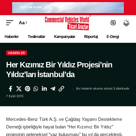
Aa
Haberler
Teslimatlar
Kampanyalar
Röportaj
E-Dergi
HABERLER
Her Kızımız Bir Yıldız Projesi’nin
Yıldız’ları İstanbul’da
Bu haberin okuma süresi 3 dakikadır.
7 Eylül 2015
Mercedes-Benz Türk A.Ş. ve Çağdaş Yaşamı Destekleme
Derneği işbirliğiyle hayat bulan “Her Kızımız Bir Yıldız”
projesinin geleneksel “yaz buluşması” bu yıl da gerçekleşti.