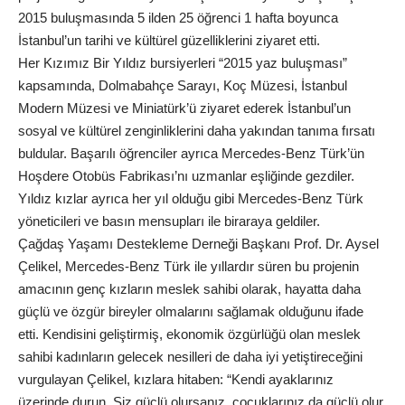
2015 buluşmasında 5 ilden 25 öğrenci 1 hafta boyunca
İstanbul’un tarihi ve kültürel güzelliklerini ziyaret etti.
Her Kızımız Bir Yıldız bursiyerleri “2015 yaz buluşması”
kapsamında, Dolmabahçe Sarayı, Koç Müzesi, İstanbul
Modern Müzesi ve Miniatürk’ü ziyaret ederek İstanbul’un
sosyal ve kültürel zenginliklerini daha yakından tanıma fırsatı
buldular. Başarılı öğrenciler ayrıca Mercedes-Benz Türk’ün
Hoşdere Otobüs Fabrikası’nı uzmanlar eşliğinde gezdiler.
Yıldız kızlar ayrıca her yıl olduğu gibi Mercedes-Benz Türk
yöneticileri ve basın mensupları ile biraraya geldiler.
Çağdaş Yaşamı Destekleme Derneği Başkanı Prof. Dr. Aysel
Çelikel, Mercedes-Benz Türk ile yıllardır süren bu projenin
amacının genç kızların meslek sahibi olarak, hayatta daha
güçlü ve özgür bireyler olmalarını sağlamak olduğunu ifade
etti. Kendisini geliştirmiş, ekonomik özgürlüğü olan meslek
sahibi kadınların gelecek nesilleri de daha iyi yetiştireceğini
vurgulayan Çelikel, kızlara hitaben: “Kendi ayaklarınız
üzerinde durun. Siz güçlü olursanız, çocuklarınız da güçlü olur.