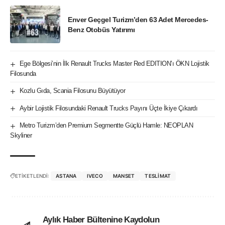
Enver Geçgel Turizm’den 63 Adet Mercedes-
Benz Otobüs Yatırımı
Ege Bölgesi’nin İlk Renault Trucks Master Red EDITION’ı ÖKN Lojistik
Filosunda
Kozlu Gıda, Scania Filosunu Büyütüyor
Aybir Lojistik Filosundaki Renault Trucks Payını Üçte İkiye Çıkardı
Metro Turizm’den Premium Segmentte Güçlü Hamle: NEOPLAN
Skyliner
ETİKETLENDİ:
ASTANA
IVECO
MANSET
TESLIMAT
Aylık Haber Bültenine Kaydolun