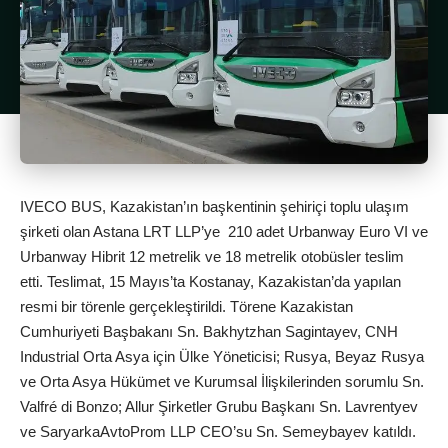
IVECO BUS, Kazakistan’ın başkentinin şehiriçi toplu ulaşım
şirketi olan Astana LRT LLP’ye 210 adet Urbanway Euro VI ve
Urbanway Hibrit 12 metrelik ve 18 metrelik otobüsler teslim
etti. Teslimat, 15 Mayıs’ta Kostanay, Kazakistan’da yapılan
resmi bir törenle gerçekleştirildi. Törene Kazakistan
Cumhuriyeti Başbakanı Sn. Bakhytzhan Sagintayev, CNH
Industrial Orta Asya için Ülke Yöneticisi; Rusya, Beyaz Rusya
ve Orta Asya Hükümet ve Kurumsal İlişkilerinden sorumlu Sn.
Valfré di Bonzo; Allur Şirketler Grubu Başkanı Sn. Lavrentyev
ve SaryarkaAvtoProm LLP CEO’su Sn. Semeybayev katıldı.