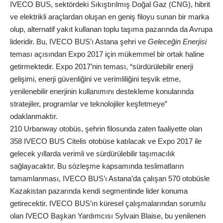
IVECO BUS, sektördeki Sıkıştırılmış Doğal Gaz (CNG), hibrit
ve elektrikli araçlardan oluşan en geniş filoyu sunan bir marka
olup, alternatif yakıt kullanan toplu taşıma pazarında da Avrupa
lideridir. Bu, IVECO BUS’ı Astana şehri ve
Geleceğin Enerjisi
teması açısından Expo 2017 için mükemmel bir ortak haline
getirmektedir. Expo 2017’nin teması, “sürdürülebilir enerji
gelişimi, enerji güvenliğini ve verimliliğini teşvik etme,
yenilenebilir enerjinin kullanımını destekleme konularında
stratejiler, programlar ve teknolojiler keşfetmeye”
odaklanmaktır.
210 Urbanway otobüs, şehrin filosunda zaten faaliyette olan
358 IVECO BUS Citelis otobüse katılacak ve Expo 2017 ile
gelecek yıllarda verimli ve sürdürülebilir taşımacılık
sağlayacaktır. Bu sözleşme kapsamında teslimatların
tamamlanması, IVECO BUS’ı Astana’da çalışan 570 otobüsle
Kazakistan pazarında kendi segmentinde lider konuma
getirecektir. IVECO BUS’ın küresel çalışmalarından sorumlu
olan IVECO Başkan Yardımcısı Sylvain Blaise, bu yenilenen