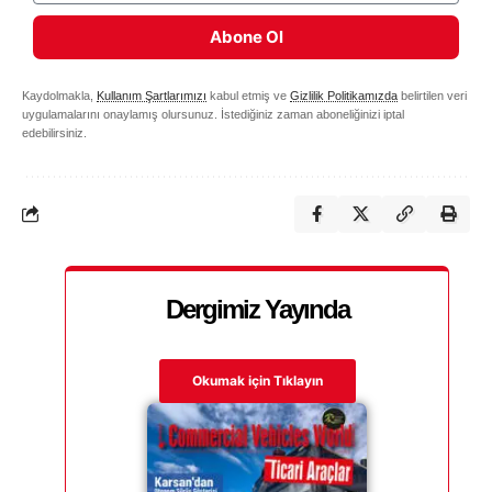
Abone Ol
Kaydolmakla,
Kullanım Şartlarımızı
kabul etmiş ve
Gizlilik Politikamızda
belirtilen veri
uygulamalarını onaylamış olursunuz. İstediğiniz zaman aboneliğinizi iptal
edebilirsiniz.
Dergimiz Yayında
Okumak için Tıklayın