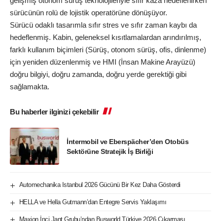
gelişmiş otonom sürüş teknolojileriyle sıfır kaza hedeflenirken
sürücünün rolü de lojistik operatörüne dönüşüyor.
Sürücü odaklı tasarımla sıfır stres ve sıfır zaman kaybı da
hedeflenmiş. Kabin, geleneksel kısıtlamalardan arındırılmış,
farklı kullanım biçimleri (Sürüş, otonom sürüş, ofis, dinlenme)
için yeniden düzenlenmiş ve HMI (İnsan Makine Arayüzü)
doğru bilgiyi, doğru zamanda, doğru yerde gerektiği gibi
sağlamakta.
Bu haberler ilginizi çekebilir
İntermobil ve Eberspächer’den Otobüs
Sektörüne Stratejik İş Birliği
Automechanika Istanbul 2026 Gücünü Bir Kez Daha Gösterdi
HELLA ve Hella Gutmann’dan Entegre Servis Yaklaşımı
Maxion İnci Jant Grubu’ndan Busworld Türkiye 2026 Çıkarması