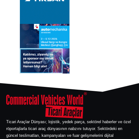
Ticari Araçlar Dünyası; lojistik, yedek parça, sektörel haberler ve özel
röportajlarla ticari araç dünyasının nabzını tutuyor. Sektördeki en
güncel teslimatları, kampanyaları ve fuar gelişmelerini dijital