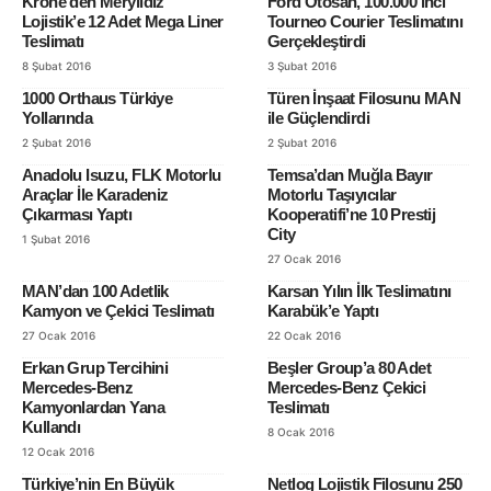
Krone’den Meryıldız
Ford Otosan, 100.000’inci
Lojistik’e 12 Adet Mega Liner
Tourneo Courier Teslimatını
Teslimatı
Gerçekleştirdi
8 Şubat 2016
3 Şubat 2016
1000 Orthaus Türkiye
Türen İnşaat Filosunu MAN
Yollarında
ile Güçlendirdi
2 Şubat 2016
2 Şubat 2016
Anadolu Isuzu, FLK Motorlu
Temsa’dan Muğla Bayır
Araçlar İle Karadeniz
Motorlu Taşıyıcılar
Çıkarması Yaptı
Kooperatifi’ne 10 Prestij
City
1 Şubat 2016
27 Ocak 2016
MAN’dan 100 Adetlik
Karsan Yılın İlk Teslimatını
Kamyon ve Çekici Teslimatı
Karabük’e Yaptı
27 Ocak 2016
22 Ocak 2016
Erkan Grup Tercihini
Beşler Group’a 80 Adet
Mercedes-Benz
Mercedes-Benz Çekici
Kamyonlardan Yana
Teslimatı
Kullandı
8 Ocak 2016
12 Ocak 2016
Türkiye’nin En Büyük
Netlog Lojistik Filosunu 250