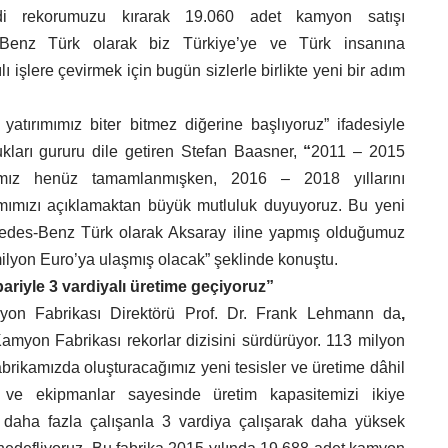
di rekorumuzu kırarak 19.060 adet kamyon satışı
s-Benz Türk olarak biz Türkiye’ye ve Türk insanına
ı işlere çevirmek için bugün sizlerle birlikte yeni bir adım
yatırımımız biter bitmez diğerine başlıyoruz” ifadesiyle
kları gururu dile getiren Stefan Baasner,
“
2011 – 2015
ımımız henüz tamamlanmışken, 2016 – 2018 yıllarını
mımızı açıklamaktan büyük mutluluk duyuyoruz. Bu yeni
edes-Benz Türk olarak Aksaray iline yapmış olduğumuz
milyon Euro’ya ulaşmış olacak” şeklinde konuştu.
ariyle 3 vardiyalı üretime geçiyoruz”
on Fabrikası Direktörü Prof. Dr. Frank Lehmann da
,
Kamyon Fabrikası rekorlar dizisini sürdürüyor. 113 milyon
abrikamızda oluşturacağımız yeni tesisler ve üretime dâhil
ve ekipmanlar sayesinde üretim kapasitemizi ikiye
a daha fazla çalışanla 3 vardiya çalışarak daha yüksek