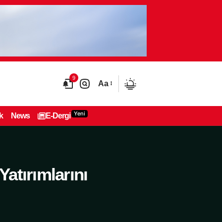
9
Aa
Yeni
k
News
E-Dergi
atırımlarını