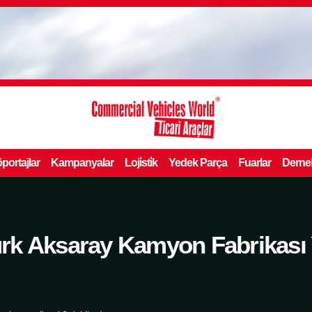
portajlar
Kampanyalar
Loji̇sti̇k
Yedek Parça
Fuarlar
Derne
k Aksaray Kamyon Fabrikası Y