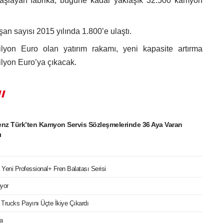
başlayan fabrika, bugüne kadar yaklaşık 32.500 kamyon
şan sayısı 2015 yılında 1.800’e ulaştı.
yon Euro olan yatırım rakamı, yeni kapasite artırma
lyon Euro’ya çıkacak.
nz Türk’ten Kamyon Servis Sözleşmelerinde 36 Aya Varan
ı
in Yeni Professional+ Fren Balatası Serisi
üyor
t Trucks Payını Üçte İkiye Çıkardı
a