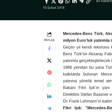
Bu haberin
10 Şubat 2016
Mercedes-Benz Türk, Ak
PAYLAŞ
milyon Euro’luk yatırımla 
Geçen yıl kendi rekorunu 
Benz Türk’ün Aksaray Fabri
yatırımla gerçekleştirilecek 
1986 yılından bu yana Tür
katkılarda bulunan Merc
yatırıma yönelik temel at
Bakanı Fikri Işık’ın yan
Direktörü Stefan Baasner 
Dr. Frank Lehmann’ın katılım
Fikri Işık: “Mercedes-Be