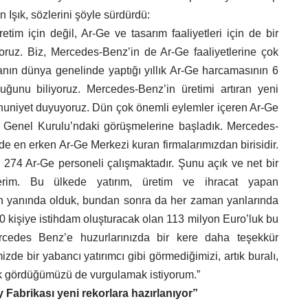
n Işık, sözlerini şöyle sürdürdü:
etim için değil, Ar-Ge ve tasarım faaliyetleri için de bir
oruz. Biz, Mercedes-Benz’in de Ar-Ge faaliyetlerine çok
anın dünya genelinde yaptığı yıllık Ar-Ge harcamasının 6
uğunu biliyoruz. Mercedes-Benz’in üretimi artıran yeni
uniyet duyuyoruz. Dün çok önemli eylemler içeren Ar-Ge
Genel Kurulu’ndaki görüşmelerine başladık. Mercedes-
de en erken Ar-Ge Merkezi kuran firmalarımızdan birisidir.
74 Ar-Ge personeli çalışmaktadır. Şunu açık ve net bir
erim. Bu ülkede yatırım, üretim ve ihracat yapan
an yanında olduk, bundan sonra da her zaman yanlarında
00 kişiye istihdam oluşturacak olan 113 milyon Euro’luk bu
ercedes Benz’e huzurlarınızda bir kere daha teşekkür
zde bir yabancı yatırımcı gibi görmediğimizi, artık buralı,
rak gördüğümüzü de vurgulamak istiyorum.”
Fabrikası yeni rekorlara hazırlanıyor”