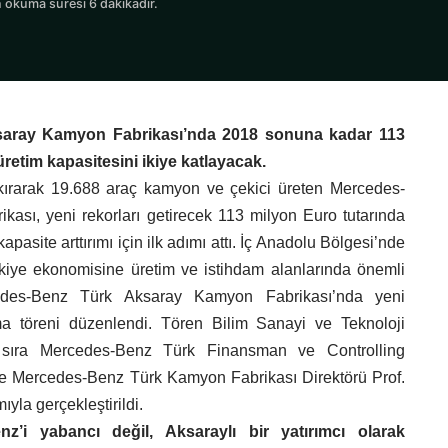
 okuma süresi 6 dakikadır.
saray Kamyon Fabrikası’nda 2018 sonuna kadar 113
üretim kapasitesini ikiye katlayacak.
kırarak 19.688 araç kamyon ve çekici üreten Mercedes-
kası, yeni rekorları getirecek 113 milyon Euro tutarında
kapasite arttırımı için ilk adımı attı. İç Anadolu Bölgesi’nde
kiye ekonomisine üretim ve istihdam alanlarında önemli
edes-Benz Türk Aksaray Kamyon Fabrikası’nda yeni
ma töreni düzenlendi. Tören Bilim Sanayi ve Teknoloji
ı sıra Mercedes-Benz Türk Finansman ve Controlling
ve Mercedes-Benz Türk Kamyon Fabrikası Direktörü Prof.
ıyla gerçekleştirildi.
nz’i yabancı değil, Aksaraylı bir yatırımcı olarak