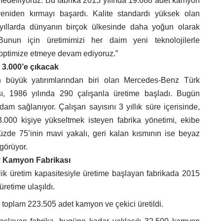
hedefliyoruz. Bu fabrika 2015 yılında 19.688 adet kamyon
eniden kırmayı başardı. Kalite standardı yüksek olan
yıllarda dünyanın birçok ülkesinde daha yoğun olarak
 Bunun için üretimimizi her daim yeni teknolojilerle
i optimize etmeye devam ediyoruz.”
ı 3.000’e çıkacak
n büyük yatırımlarından biri olan Mercedes-Benz Türk
, 1986 yılında 290 çalışanla üretime başladı. Bugün
dam sağlanıyor. Çalışan sayısını 3 yıllık süre içerisinde,
3.000 kişiye yükseltmek isteyen fabrika yönetimi, ekibe
yüzde 75’inin mavi yakalı, geri kalan kısmının ise beyaz
görüyor.
y Kamyon Fabrikası
lik üretim kapasitesiyle üretime başlayan fabrikada 2015
üretime ulaşıldı.
toplam 223.505 adet kamyon ve çekici üretildi.