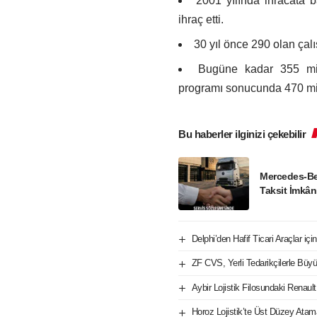
2001 yılında ihracata 
ihraç etti.
30 yıl önce 290 olan çalı
Bugüne kadar 355 mil
programı sonucunda 470 mi
Bu haberler ilginizi çekebilir
Mercedes-Be
Taksit İmkân
Delphi’den Hafif Ticari Araçlar iç
ZF CVS, Yerli Tedarikçilerle Büy
Aybir Lojistik Filosundaki Renaul
Horoz Lojistik’te Üst Düzey Atam