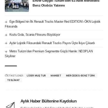
Enver Geçgel Turizm’den 63 Adet Mercedes-
Benz Otobüs Yatırımı
Ege Bölgesi’nin İlk Renault Trucks Master Red EDITION’ı ÖKN Lojistik
Filosunda
Kozlu Gıda, Scania Filosunu Büyütüyor
Aybir Lojistik Filosundaki Renault Trucks Payını Üçte İkiye Çıkardı
Metro Turizm’den Premium Segmentte Güçlü Hamle: NEOPLAN
Skyliner
ETİKETLENDİ:
LIDER MUŞ TUR
MANSET
MERCEDES-BENZ TÜRK
TESLIMAT
Aylık Haber Bültenine Kaydolun