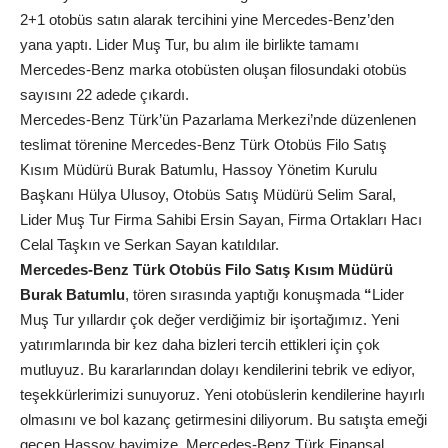
2+1 otobüs satın alarak tercihini yine Mercedes-Benz’den
yana yaptı. Lider Muş Tur, bu alım ile birlikte tamamı
Mercedes-Benz marka otobüsten oluşan filosundaki otobüs
sayısını 22 adede çıkardı.
Mercedes-Benz Türk’ün Pazarlama Merkezi’nde düzenlenen
teslimat törenine Mercedes-Benz Türk Otobüs Filo Satış
Kısım Müdürü Burak Batumlu, Hassoy Yönetim Kurulu
Başkanı Hülya Ulusoy, Otobüs Satış Müdürü Selim Saral,
Lider Muş Tur Firma Sahibi Ersin Sayan, Firma Ortakları Hacı
Celal Taşkın ve Serkan Sayan katıldılar.
Mercedes-Benz Türk Otobüs Filo Satış Kısım Müdürü
Burak Batumlu
, tören sırasında yaptığı konuşmada
“
Lider
Muş Tur yıllardır çok değer verdiğimiz bir işortağımız. Yeni
yatırımlarında bir kez daha bizleri tercih ettikleri için çok
mutluyuz. Bu kararlarından dolayı kendilerini tebrik ve ediyor,
teşekkürlerimizi sunuyoruz. Yeni otobüslerin kendilerine hayırlı
olmasını ve bol kazanç getirmesini diliyorum. Bu satışta emeği
geçen Hassoy bayimize, Mercedes-Benz Türk Finansal