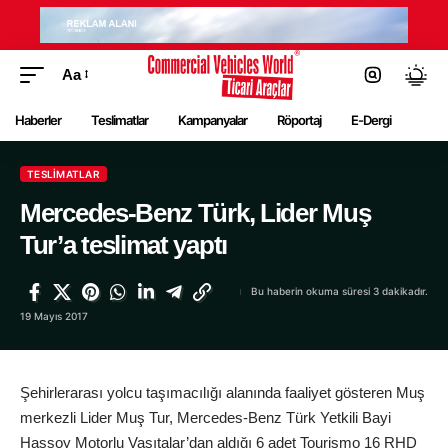
Aa
Haberler
Teslimatlar
Kampanyalar
Röportaj
E-Dergi
TESLIMATLAR
Mercedes-Benz Türk, Lider Muş
Tur’a teslimat yaptı
Bu haberin okuma süresi 3 dakikadır.
19 Mayıs 2017
Şehirlerarası yolcu taşımacılığı alanında faaliyet gösteren Muş
merkezli Lider Muş Tur, Mercedes-Benz Türk Yetkili Bayi
Hassoy Motorlu Vasıtalar’dan aldığı 6 adet Tourismo 16 RHD