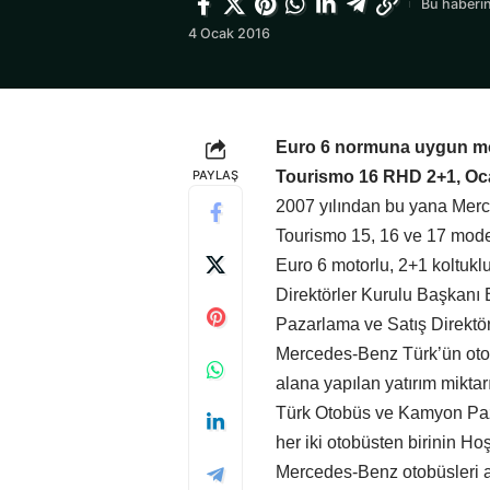
Bu haberin
4 Ocak 2016
Euro 6 normuna uygun mot
PAYLAŞ
Tourismo 16 RHD 2+1, Ocak
2007 yılından bu yana Merc
Tourismo 15, 16 ve 17 modell
Euro 6 motorlu, 2+1 koltu
Direktörler Kurulu Başkan
Pazarlama ve Satış Direktörü 
Mercedes-Benz Türk’ün otob
alana yapılan yatırım mikta
Türk Otobüs ve Kamyon Paza
her iki otobüsten birinin Ho
Mercedes-Benz otobüsleri ar