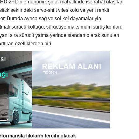
HD 2+1’in ergonomik şoför mahallinde ise rahat ulaşılan
tick şeklindeki servo-shift vites kolu ve yeni renkli
yor. Burada ayrıca sağ ve sol kol dayamalarıyla
ıtmalı sürücü koltuğu, sürücüye maksimum sürüş konforu
anı sıra sürücü yatma yerinde standart olarak sunulan
ttıran özelliklerden biri.
ormansla filoların tercihi olacak