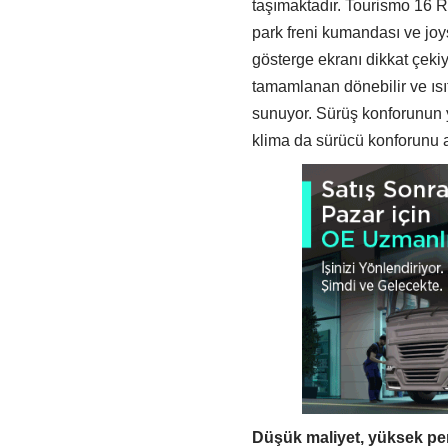
taşımaktadır. Tourismo 16 R
park freni kumandası ve joys
gösterge ekranı dikkat çeki
tamamlanan dönebilir ve ıs
sunuyor. Sürüş konforunun y
klima da sürücü konforunu ar
Düşük maliyet, yüksek perf