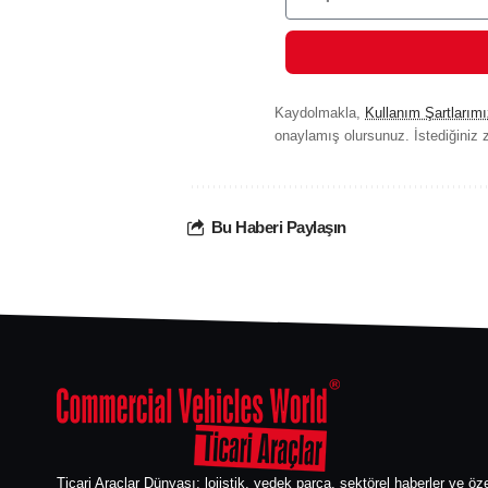
Kaydolmakla,
Kullanım Şartlarımı
onaylamış olursunuz. İstediğiniz z
Bu Haberi Paylaşın
Ticari Araçlar Dünyası; lojistik, yedek parça, sektörel haberler ve öze