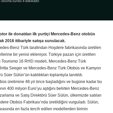
 okuma süresi 4 dakikadır.
or ile donatılan ilk yurtiçi Mercedes-Benz otobüs
 2016 itibariyle satışa sunulacak.
edes-Benz Türk tarafından Hoşdere fabrikasında üretilen
erine bir yenisi ekleniyor. Türkiye pazarı için üretilen
klu Tourismo 16 RHD modeli, Mercedes-Benz Türk
ı Britta Seeger ve Mercedes-Benz Türk Otobüs ve Kamyon
Süer Sülün’ün katıldıkları toplantıyla tanıtıldı.
üs üretimine 48 yıl önce başladığını ve bugüne kadar bu
rının 400 milyon Euro’yu aştığını belirten Mercedes-Benz
rlama ve Satış Direktörü Süer Sülün, ülkemizde satılan
şdere Otobüs Fabrikası’nda üretildiğini vurguladı. Sülün,
asında en fazla tercih edilen modellerden birinin