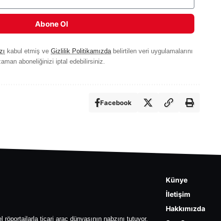
Abone Ol
zı
kabul etmiş ve
Gizlilik Politikamızda
belirtilen veri uygulamalarını
aman aboneliğinizi iptal edebilirsiniz.
Facebook
Künye
İletişim
Hakkımızda
l röportajlarla ticari araç dünyasının nabzını tutuyor.