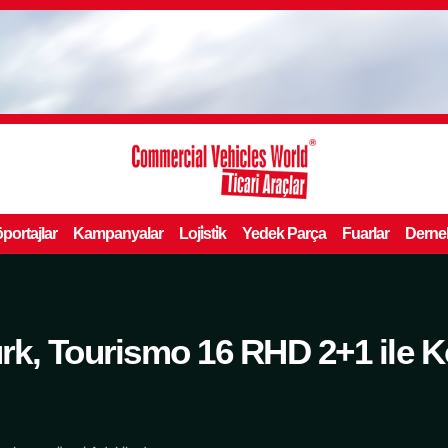
portajlar
Kampanyalar
Loji̇sti̇k
Yedek Parça
Fuarlar
Derne
k, Tourismo 16 RHD 2+1 ile Ko