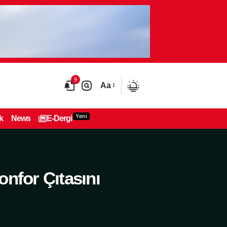
9
Aa
Yeni
k
News
E-Dergi
nfor Çıtasını