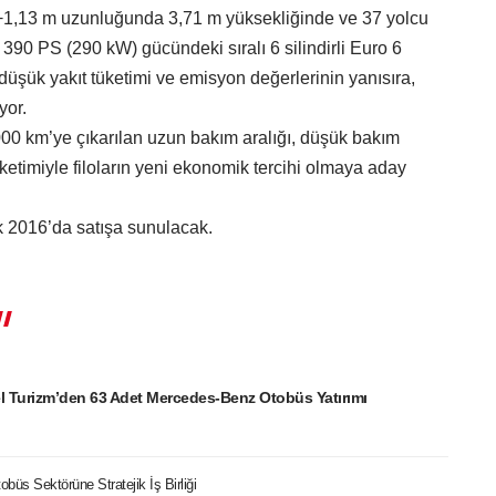
+1,13 m uzunluğunda 3,71 m yüksekliğinde ve 37 yolcu
n 390 PS (290 kW) gücündeki sıralı 6 silindirli Euro 6
şük yakıt tüketimi ve emisyon değerlerinin yanısıra,
yor.
0 km’ye çıkarılan uzun bakım aralığı, düşük bakım
üketimiyle filoların yeni ekonomik tercihi olmaya aday
2016’da satışa sunulacak.
l Turizm’den 63 Adet Mercedes-Benz Otobüs Yatırımı
büs Sektörüne Stratejik İş Birliği