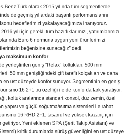
s-Benz Türk olarak 2015 yılında tüm segmentlerde
nde de geçmiş yıllardaki başarılı performanslarını
yılsonu hedeflerimizi yakalayacağımıza inanıyoruz.
16 yılı için gerekli tüm hazırlıklarımızı, yatırımlarımızı
uplarında Euro 6 normuna uygun yeni ürünlerimizi
lerimizin beğenisine sunacağız” dedi.
ya maksimum konfor
 yerleştirilen geniş “Relax” koltukları, 500 mm
eri, 50 mm genişliğindeki çift taraflı kolçakları ve daha
uya en üst düzeyde konfor sunuyor. Segmentinin en geniş
urismo 16 2+1 bu özelliği ile de konforda fark yaratıyor.
ğı, koltuk aralarında standart konsol, düz zemin, özel
van yapısı ve güçlü soğutma/ısıtma sistemleri ile rahat
Tourismo 16 RHD 2+1, tasarruf ve yüksek kazanç için
e getiriyor. Yeni eklenen SPA (Şerit Takip Asistanı) ve
istemi) kritik durumlarda sürüş güvenliğini en üst düzeye