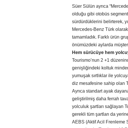
Süer Sülün ayrıca “Mercede
olduğu gibi otobüs segmenti
sürdürdüklerini belirterek, 
Mercedes-Benz Türk olarak 20
tamamladık. Farklı ürün gr
önümüzdeki aylarda müşteri
Hem sürücüye hem yolcu
Tourismo’nun 2 +1 düzeninde
genişliğindeki koltuk minderl
yumuşak sırtlıklar ile yolc
diz mesafesine sahip olan To
Ayrıca standart ayak dayana
geliştirilmiş daha ferrah ta
yolculuk şartları sağlayan 
gerekli tüm şartları da yerin
AEBS (Aktif Acil Frenleme S