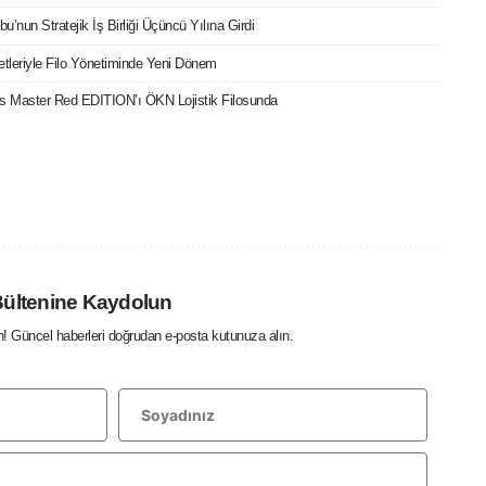
bu’nun Stratejik İş Birliği Üçüncü Yılına Girdi
etleriyle Filo Yönetiminde Yeni Dönem
cks Master Red EDITION’ı ÖKN Lojistik Filosunda
Bültenine Kaydolun
in! Güncel haberleri doğrudan e-posta kutunuza alın.