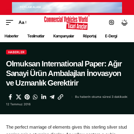
Aa
Haberler
Teslimatlar
Kampanyalar
Röportaj
E-Dergi
HABERLER
Olmuksan International Paper: Ağır
Sanayi Ürün Ambalajları İnovasyon
ve Uzmanlık Gerektirir
Bu haberin okuma süresi 3 dakikadır.
12 Temmuz 2016
The perfect marriage of elements gives this sterling silver
stud