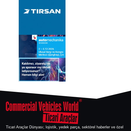
Ticari Araçlar Dünyası; lojistik, yedek parça, sektörel haberler ve özel