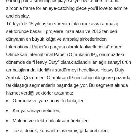
earring
pair a stunning display. An yellow centers a cubic
zirconia frame for an eye-catching piece you’ll love to admire
and display.
Türkiye’de 45 yılı aşkın süredir oluklu mukavva ambalaj
sektöründe başarılı projelere imza atan ve 2013’ten beri
dünyanın en büyük kâğıt ve ambalaj şirketlerinden
International Paper’ın parçası olarak faaliyetlerini sürdüren
Olmuksan International Paper (Olmuksan IP), önümüzdeki
dönemde de “Heavy Duty” olarak adlandırılan ağır sanayi ürün
ambalajlarında liderliğini sürdürmeyi hedefliyor. Heavy Duty
Ambalaj Çözümleri, Olmuksan IP’nin sahip olduğu ve pazarda
farklılaştığı segmentlerin başında geliyor. Bu segment altında
hizmet verdiği sektörler arasında;
Otomotiv ve yan sanayi tedarikçileri,
Kimya sanayi üreticileri,
Makine ve elektronik aksam üreticileri,
Taze, donuk, konsantre, işlenmiş gıda üreticileri,