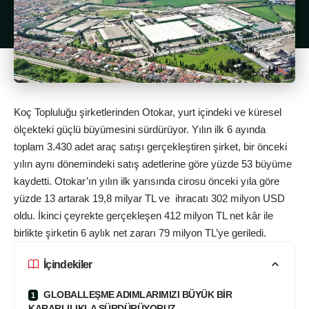
Koç Topluluğu şirketlerinden Otokar, yurt içindeki ve küresel
ölçekteki güçlü büyümesini sürdürüyor. Yılın ilk 6 ayında
toplam 3.430 adet araç satışı gerçekleştiren şirket, bir önceki
yılın aynı dönemindeki satış adetlerine göre yüzde 53 büyüme
kaydetti. Otokar’ın yılın ilk yarısında cirosu önceki yıla göre
yüzde 13 artarak 19,8 milyar TL ve ihracatı 302 milyon USD
oldu. İkinci çeyrekte gerçekleşen 412 milyon TL net kâr ile
birlikte şirketin 6 aylık net zararı 79 milyon TL’ye geriledi.
İçindekiler
GLOBALLEŞME ADIMLARIMIZI BÜYÜK BİR
KARARLILIKLA SÜRDÜRÜYORUZ