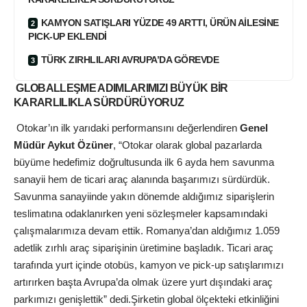
KAMYON SATIŞLARI YÜZDE 49 ARTTI, ÜRÜN AİLESİNE
PICK-UP EKLENDİ
TÜRK ZIRHLILARI AVRUPA’DA GÖREVDE
GLOBALLEŞME ADIMLARIMIZI BÜYÜK BİR
KARARLILIKLA SÜRDÜRÜYORUZ
Otokar’ın ilk yarıdaki performansını değerlendiren
Genel
Müdür Aykut Özüner
, “Otokar olarak global pazarlarda
büyüme hedefimiz doğrultusunda ilk 6 ayda hem savunma
sanayii hem de ticari araç alanında başarımızı sürdürdük.
Savunma sanayiinde yakın dönemde aldığımız siparişlerin
teslimatına odaklanırken yeni sözleşmeler kapsamındaki
çalışmalarımıza devam ettik. Romanya’dan aldığımız 1.059
adetlik zırhlı araç siparişinin üretimine başladık. Ticari araç
tarafında yurt içinde otobüs, kamyon ve pick-up satışlarımızı
artırırken başta Avrupa’da olmak üzere yurt dışındaki araç
parkımızı genişlettik” dedi.Şirketin global ölçekteki etkinliğini