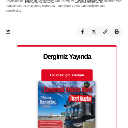
Kaydolmakla,
Kullanım Şartlarımızı
kabul etmiş ve
Gizlilik Politikamızda
belirtilen veri
uygulamalarını onaylamış olursunuz. İstediğiniz zaman aboneliğinizi iptal
edebilirsiniz.
Dergimiz Yayında
Okumak için Tıklayın