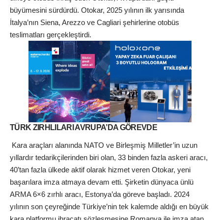
büyümesini sürdürdü. Otokar, 2025 yılının ilk yarısında
İtalya’nın Siena, Arezzo ve Cagliari şehirlerine otobüs
teslimatları gerçekleştirdi.
TÜRK ZIRHLILARI AVRUPA’DA GÖREVDE
Kara araçları alanında NATO ve Birleşmiş Milletler’in uzun
yıllardır tedarikçilerinden biri olan, 33 binden fazla askeri aracı,
40’tan fazla ülkede aktif olarak hizmet veren Otokar, yeni
başarılara imza atmaya devam etti. Şirketin dünyaca ünlü
ARMA 6×6 zırhlı aracı, Estonya’da göreve başladı. 2024
yılının son çeyreğinde Türkiye’nin tek kalemde aldığı en büyük
kara platformu ihracatı sözleşmesine Romanya ile imza atan