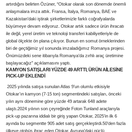
artırdığını belirten Özüner, “Otokar olarak son dönemde önemli
anlaşmalara imza attık. Fransa, İtalya, Romanya, BAE ve
Kazakistan’daki iştirak şirketlerimizle farklı coğrafyalarda
büyümeye devam ediyoruz. Otokar artık sadece ürün ihracatı
ile değil, yerel üretim ve teknoloji transferi kabiliyetleriyle de
global ölçekte ön plana çıkıyor. Bunun en somut örneklerinden
biri de geçtiğimiz yıl sonunda imzaladığımız Romanya projesi.
Önümüzdeki sene itibarıyla Romanya’da zırhlı araç üretimine
başlayacağız” açıklamasını yaptı.
KAMYON SATIŞLARI YÜZDE 49 ARTTI, ÜRÜN AİLESİNE
PICK-UP EKLENDİ
2025 yılında satışa sunulan Atlas 9’un olumlu etkisiyle
Otokar’ın kamyon (7-15 ton) segmentindeki satışları, önceki
yılın aynı dönemine göre yüzde 49 artarak 648 adete
ulaştı.
2024 yılının son çeyreğinde Foton Tunland araçlarıyla
pick-up pazarına iddialı bir giriş yapan Otokar, 2025’in ilk 6
ayında bu segmentte 905 adet satış gerçekleştirdi.
50’den fazla
ülkeye otobüs ihraç eden Otokar, Avrupa’daki güçlü