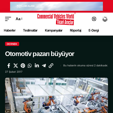
Aa
Haberler
Teslimatlar
Kampanyalar
Röportaj
E-Dergi
DERNEK
Otomotiv pazarı büyüyor
Bu haberin okuma süresi 2 dakikadır.
27 Şubat 2017