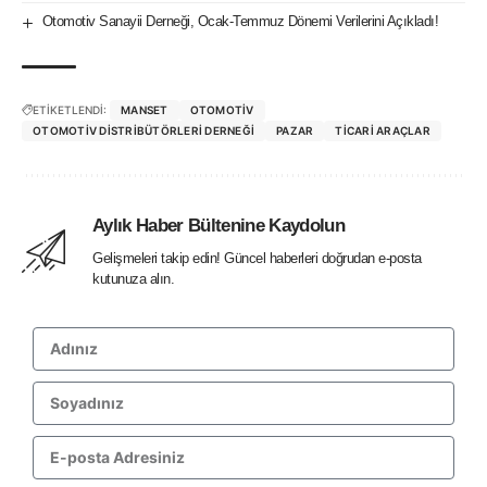
Otomotiv Sanayii Derneği, Ocak-Temmuz Dönemi Verilerini Açıkladı!
ETİKETLENDİ:
MANSET
OTOMOTIV
OTOMOTIV DISTRIBÜTÖRLERI DERNEĞI
PAZAR
TICARI ARAÇLAR
Aylık Haber Bültenine Kaydolun
Gelişmeleri takip edin! Güncel haberleri doğrudan e-posta
kutunuza alın.