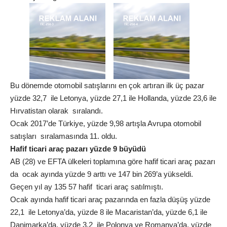
Bu dönemde otomobil satışlarını en çok artıran ilk üç pazar
yüzde 32,7 ile Letonya, yüzde 27,1 ile Hollanda, yüzde 23,6 ile
Hırvatistan olarak sıralandı.
Ocak 2017’de Türkiye, yüzde 9,98 artışla Avrupa otomobil
satışları sıralamasında 11. oldu.
Hafif ticari araç pazarı yüzde 9 büyüdü
AB (28) ve EFTA ülkeleri toplamına göre hafif ticari araç pazarı
da ocak ayında yüzde 9 arttı ve 147 bin 269’a yükseldi.
Geçen yıl ay 135 57 hafif ticari araç satılmıştı.
Ocak ayında hafif ticari araç pazarında en fazla düşüş yüzde
22,1 ile Letonya’da, yüzde 8 ile Macaristan’da, yüzde 6,1 ile
Danimarka’da, yüzde 3,2 ile Polonya ve Romanya’da, yüzde