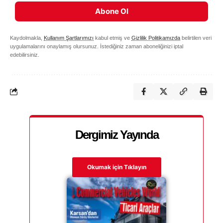
Abone Ol
Kaydolmakla,
Kullanım Şartlarımızı
kabul etmiş ve
Gizlilik Politikamızda
belirtilen veri
uygulamalarını onaylamış olursunuz. İstediğiniz zaman aboneliğinizi iptal
edebilirsiniz.
Dergimiz Yayında
Okumak için Tıklayın