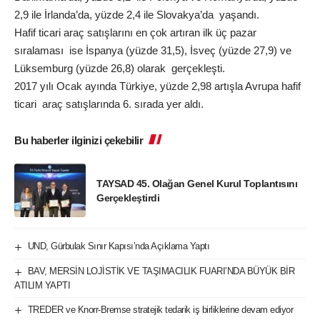
2,9 ile İrlanda’da, yüzde 2,4 ile Slovakya’da yaşandı.
Hafif ticari araç satışlarını en çok artıran ilk üç pazar
sıralaması ise İspanya (yüzde 31,5), İsveç (yüzde 27,9) ve
Lüksemburg (yüzde 26,8) olarak gerçekleşti.
2017 yılı Ocak ayında Türkiye, yüzde 2,98 artışla Avrupa hafif
ticari araç satışlarında 6. sırada yer aldı.
Bu haberler ilginizi çekebilir
TAYSAD 45. Olağan Genel Kurul Toplantısını
Gerçekleştirdi
UND, Gürbulak Sınır Kapısı’nda Açıklama Yaptı
BAV, MERSİN LOJİSTİK VE TAŞIMACILIK FUARI’NDA BÜYÜK BİR
ATILIM YAPTI
TREDER ve Knorr-Bremse stratejik tedarik iş birliklerine devam ediyor